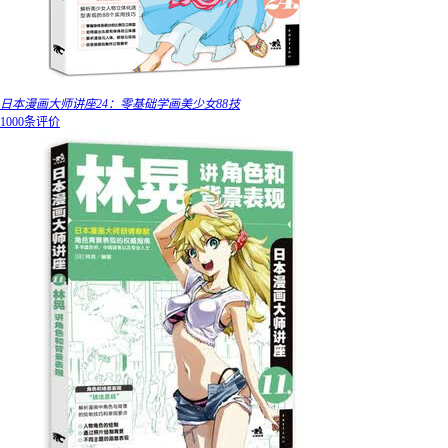
日本漫画大师讲座24：零基础学画美少女88技
1000条评价