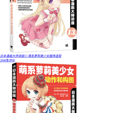
日本漫画大师讲座13 萌系萝莉美少女服饰造型
2000条评价