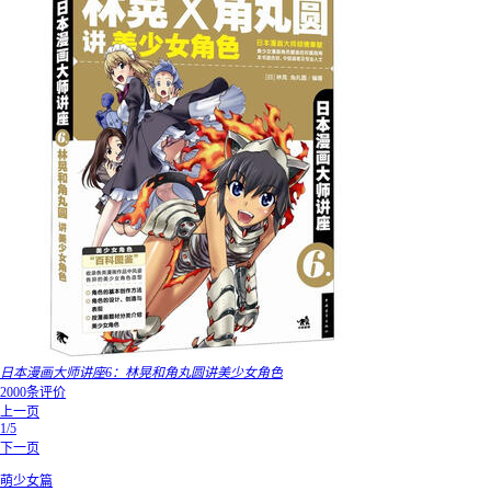
日本漫画大师讲座6：林晃和角丸圆讲美少女角色
2000条评价
上一页
1/5
下一页
萌少女篇