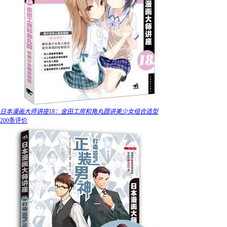
日本漫画大师讲座18：金田工房和角丸圆讲美少女组合造型
200条评价