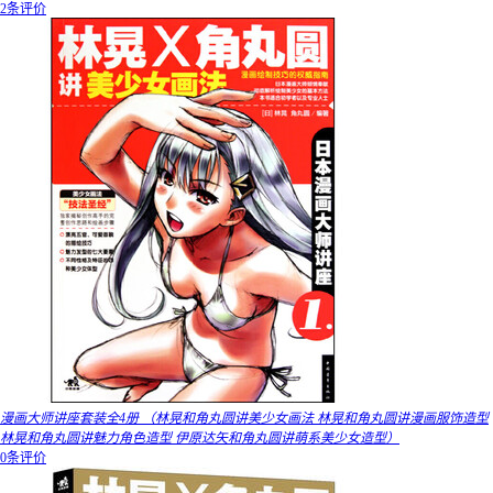
2条评价
漫画大师讲座套装全4册 （林晃和角丸圆讲美少女画法 林晃和角丸圆讲漫画服饰造型
林晃和角丸圆讲魅力角色造型 伊原达矢和角丸圆讲萌系美少女造型）
0条评价