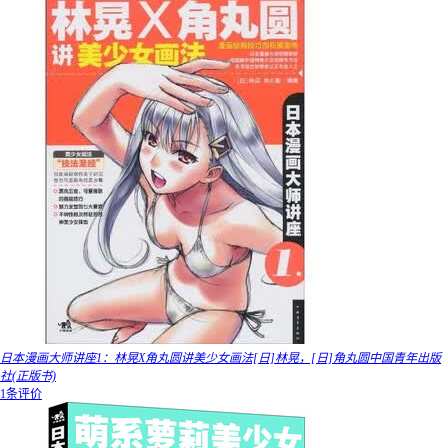
日本漫画大师讲座1：林晃X角丸圆讲美少女画法[日]林晃，[日]角丸圆中国青年出版
社(正版书)
1条评价