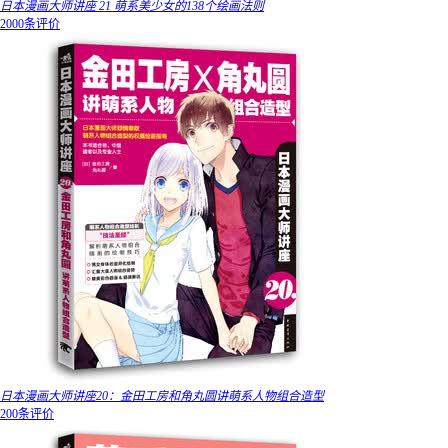
日本漫画大师讲座 21 萌系美少女的138个绘画法则
2000条评价
日本漫画大师讲座20：金田工房和角丸圆讲萌系人物组合造型
200条评价