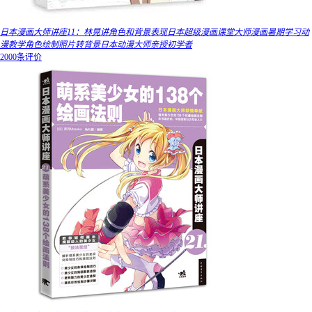
日本漫画大师讲座11：林晃讲角色和背景表现日本超级漫画课堂大师漫画暑期学习动
漫教学角色绘制照片转背景日本动漫大师亲授初学者
2000条评价