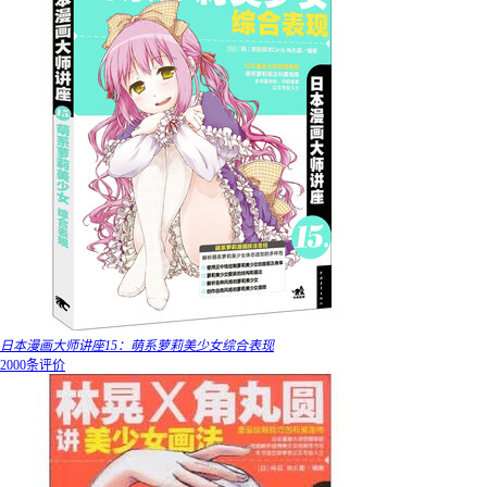
日本漫画大师讲座15：萌系萝莉美少女综合表现
2000条评价