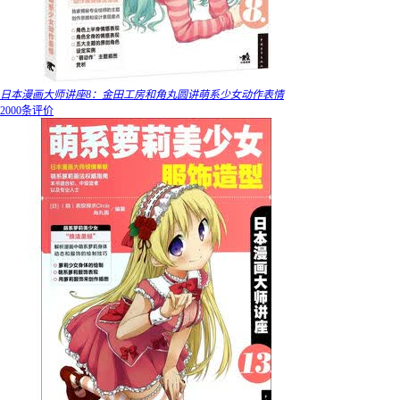
日本漫画大师讲座8：金田工房和角丸圆讲萌系少女动作表情
2000条评价