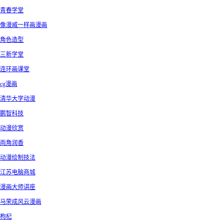
青春学堂
像漫威一样画漫画
角色造型
三新学堂
连环画课堂
cg漫画
清华大学动漫
鹏智科技
动漫欣赏
両角润香
动漫绘制技法
江苏电脑商城
漫画大师讲座
马荣成风云漫画
枸杞