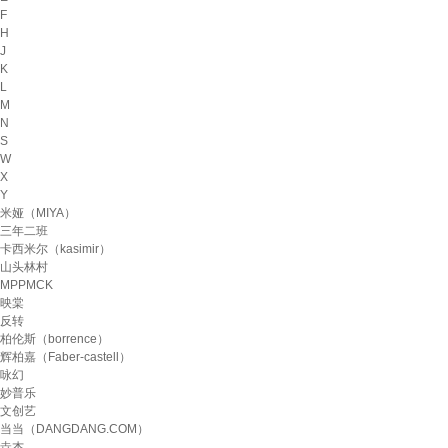
F
H
J
K
L
M
N
S
W
X
Y
米娅（MIYA）
三年二班
卡西米尔（kasimir）
山头林村
MPPMCK
映棠
反转
柏伦斯（borrence）
辉柏嘉（Faber-castell）
咏幻
妙普乐
文创艺
当当（DANGDANG.COM）
垚杰