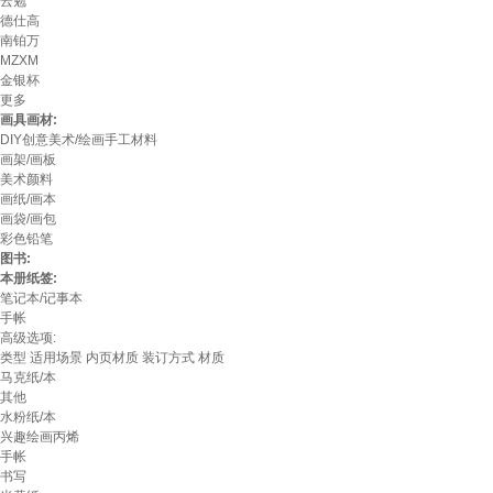
云勉
德仕高
南铂万
MZXM
金银杯
更多
画具画材:
DIY创意美术/绘画手工材料
画架/画板
美术颜料
画纸/画本
画袋/画包
彩色铅笔
图书:
本册纸签:
笔记本/记事本
手帐
高级选项:
类型
适用场景
内页材质
装订方式
材质
马克纸/本
其他
水粉纸/本
兴趣绘画丙烯
手帐
书写