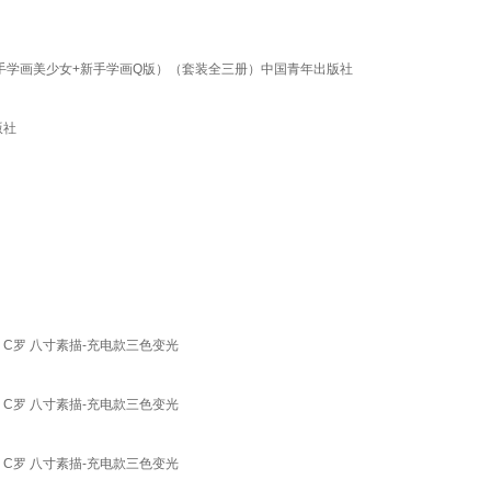
手学画美少女+新手学画Q版）（套装全三册）中国青年出版社
版社
C罗 八寸素描-充电款三色变光
C罗 八寸素描-充电款三色变光
C罗 八寸素描-充电款三色变光