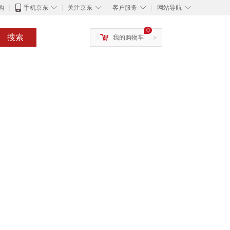
◇
◇
◇
◇
购
手机京东
关注京东
客户服务
网站导航
0
搜索
我的购物车
>