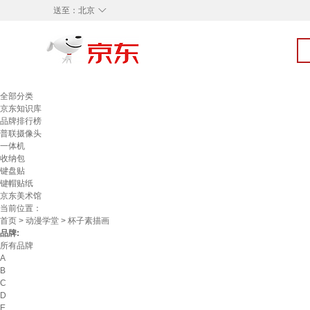
◇
送至：
北京
全部分类
京东知识库
品牌排行榜
普联摄像头
一体机
收纳包
键盘贴
键帽贴纸
京东美术馆
当前位置：
首页
>
动漫学堂
> 杯子素描画
品牌:
所有品牌
A
B
C
D
E