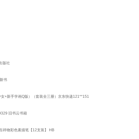
出版社
新书
+新手学画Q版）（套装全三册）京东快递121**151
329 旧书云书籍
吉祥物彩色素描笔【12支装】 HB