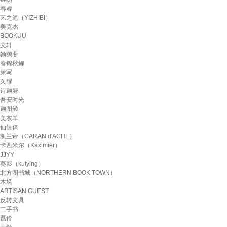
春睿
艺之笔（YIZHIBI）
美克杰
BOOKUU
文轩
翰鸥斐
春锦秋鲤
茉写
久耀
诗迦努
吾安时光
迦图鲮
美衣羊
仙僖俫
凯兰帝（CARAN d'ACHE）
卡西米尔（Kaximier）
JJYY
葵影（kuiying）
北方图书城（NORTHERN BOOK TOWN）
木垛
ARTISAN GUEST
反转文具
二手书
磊伶