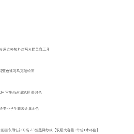
手绘专用连杯颜料速写素描美育工具
洗笔桶蓝色速写马克笔绘画
杯 写生画画涮笔桶 墨绿色
手绘专业学生套装金属金色
画画专用包补习袋 A3酷黑网纱款【双层大容量+带袋+水杯位】