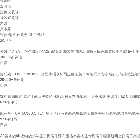
米黄纸
双胶纸
活页夹装订
线装式装订
木浆
原木浆
综合
销量
评论数
新品
价格
1
/
5
<
>
米娅（MIYA）24色30mlMA3丙烯颜料套装果冻防水防晒不掉色套装墙绘涂鸦diy
2000+
条评论
自营
辉柏嘉（Faber-castell）折叠水桶水杯写生画画美术伸缩桶水彩水粉多功能涮笔
20000+
条评论
自营
辉柏嘉德国艺术家可伸缩洗笔筒 水彩水粉颜料洗笔桶可折叠水杯 美术生用多功能涮笔
67+
条评论
凯兰帝（CARANd'ACHE）瑞士卡达马克西色块铅笔金属色杯油性彩铅笔彩色铅笔
57+
条评论
自营
A3美术袋8K收纳袋小学生手提袋牛津布素描本美术生专用袋子绘画透明文件袋工具袋