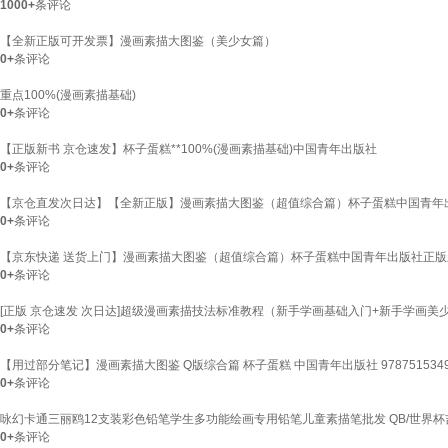
1000+
条评论
【全新正版可开发票】漫画素描大图鉴（美少女篇）
0+
条评论
重点100%(漫画素描基础)
0+
条评论
【正版新书 京仓速发】杯子蛋糕**100%(漫画素描基础)中国青年出版社
0+
条评论
【京仓直发次日达】【全新正版】漫画素描大图鉴（超值综合篇）杯子蛋糕中国青年
0+
条评论
【京东快递 送货上门】漫画素描大图鉴（超值综合篇）杯子蛋糕中国青年出版社正版
0+
条评论
[正版 京仓速发 次日达]超级漫画素描技法标准教程（新手学画基础入门+新手学画美少女
0+
条评论
【用过部分笔记】漫画素描大图鉴 Q版综合篇 杯子蛋糕 中国青年出版社 9787515349
0+
条评论
咏幻卡通三丽鸥12支装彩色铅笔学生多功能绘画专用铅笔儿童素描笔批发 QB/世界杯
0+
条评论