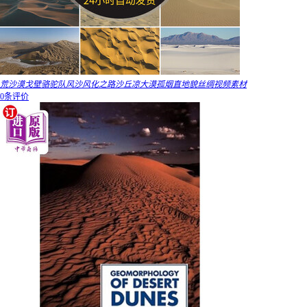
荒沙漠戈壁骆驼队风沙风化之路沙丘凉大漠孤烟直地貌丝绸视频素材
0条评价