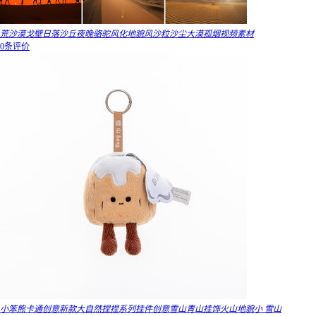
荒沙漠戈壁日落沙丘夜晚骆驼风化地貌风沙粒沙尘大漠孤烟视频素材
0条评价
小笨熊卡通创意新款大自然捏捏系列挂件创意雪山青山挂饰火山地貌小 雪山