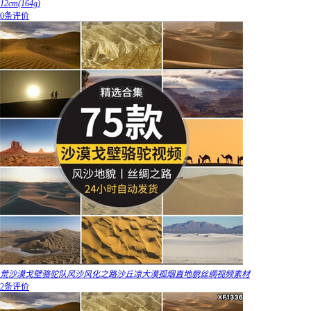
12cm(164g)
0条评价
荒沙漠戈壁骆驼队风沙风化之路沙丘凉大漠孤烟直地貌丝绸视频素材
2条评价