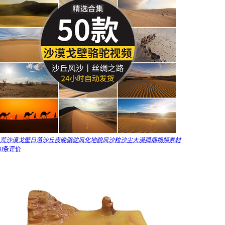
荒沙漠戈壁日落沙丘夜晚骆驼风化地貌风沙粒沙尘大漠孤烟视频素材
0条评价