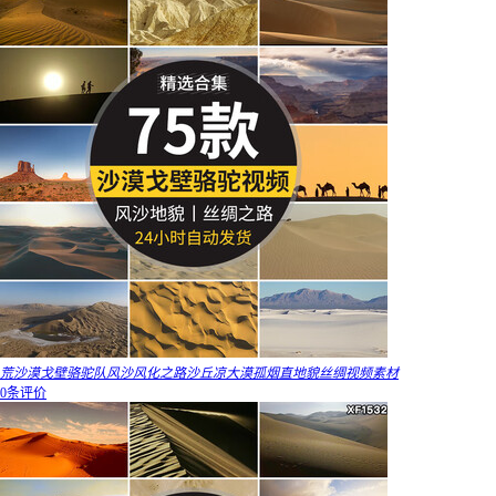
荒沙漠戈壁骆驼队风沙风化之路沙丘凉大漠孤烟直地貌丝绸视频素材
0条评价