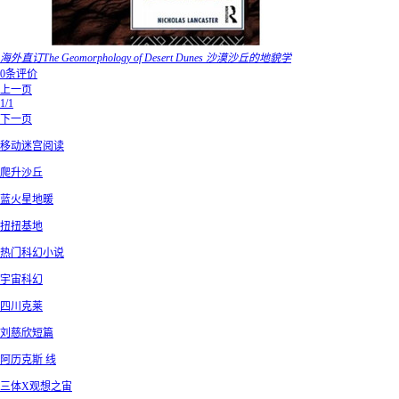
海外直订The Geomorphology of Desert Dunes 沙漠沙丘的地貌学
0条评价
上一页
1/1
下一页
移动迷宫阅读
爬升沙丘
蓝火星地暖
扭扭基地
热门科幻小说
宇宙科幻
四川克莱
刘慈欣短篇
阿历克斯 线
三体X观想之宙