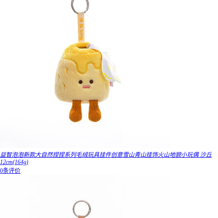
益智泡泡新款大自然捏捏系列毛绒玩具挂件创意雪山青山挂饰火山地貌小玩偶 沙丘
12cm(164g)
0条评价