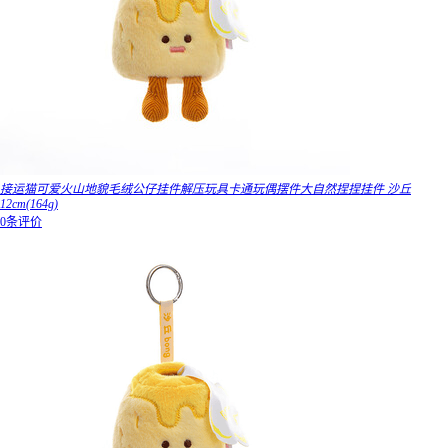
接运猫可爱火山地貌毛绒公仔挂件解压玩具卡通玩偶摆件大自然捏捏挂件 沙丘
12cm(164g)
0条评价