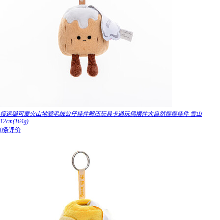
接运猫可爱火山地貌毛绒公仔挂件解压玩具卡通玩偶摆件大自然捏捏挂件 雪山
12cm(164g)
0条评价