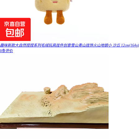
趣味新款大自然捏捏系列毛绒玩具挂件创意雪山青山挂饰火山地貌小 沙丘 12cm(164g)
0条评价