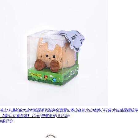
咏幻卡通新款大自然捏捏系列挂件创意雪山青山挂饰火山地貌小玩偶 大自然捏捏挂件
【雪山-礼盒包装】 12cm(带腿全长) 0.164kg
0条评价