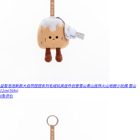
益智泡泡新款大自然捏捏系列毛绒玩具挂件创意雪山青山挂饰火山地貌小玩偶 雪山
12cm(164g)
0条评价