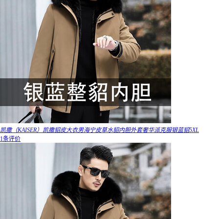
凯撒（KAISER）凯撒貂皮大衣男海宁皮草水貂内胆外套奢华派克服银蓝貂5XL
1条评价