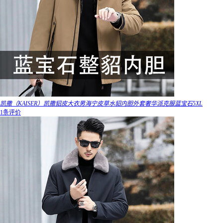
凯撒（KAISER）凯撒貂皮大衣男海宁皮草水貂内胆外套奢华派克服蓝宝石5XL
1条评价