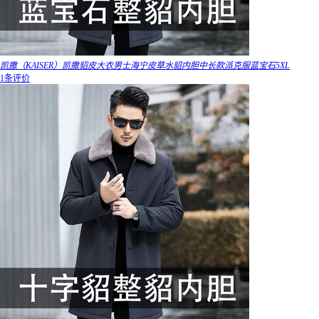
凯撒（KAISER）凯撒貂皮大衣男士海宁皮草水貂内胆中长款派克服蓝宝石5XL
1条评价