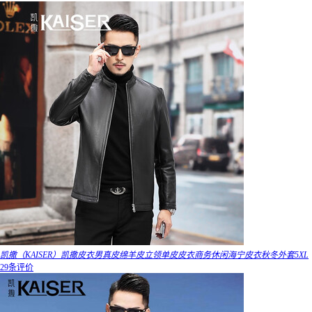
凯撒（KAISER）凯撒皮衣男真皮绵羊皮立领单皮皮衣商务休闲海宁皮衣秋冬外套5XL
29条评价