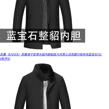
凯撒（KAISER）凯撒海宁皮草水貂内胆貂皮大衣男士派克服行政夹克蓝宝石5XL
0条评价