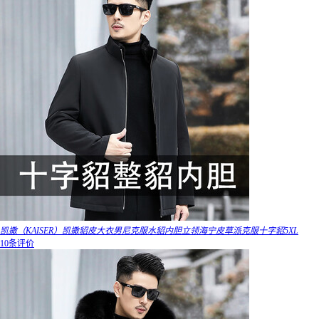
凯撒（KAISER）凯撒貂皮大衣男尼克服水貂内胆立领海宁皮草派克服十字貂5XL
10条评价