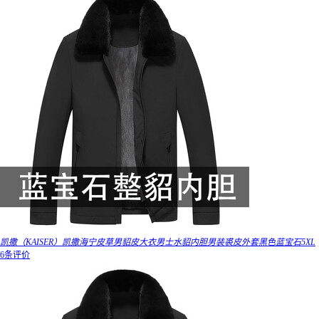
凯撒（KAISER）凯撒海宁皮草男貂皮大衣男士水貂内胆男装裘皮外套黑色蓝宝石5XL
6条评价