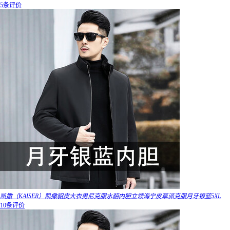
5条评价
凯撒（KAISER）凯撒貂皮大衣男尼克服水貂内胆立领海宁皮草派克服月牙银蓝5XL
10条评价