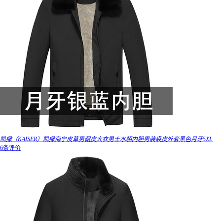
凯撒（KAISER）凯撒海宁皮草男貂皮大衣男士水貂内胆男装裘皮外套黑色月牙5XL
6条评价