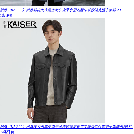
凯撒（KAISER）凯撒貂皮大衣男士海宁皮草水貂内胆中长款派克服十字貂5XL
1条评价
凯撒（KAISER）凯撒皮衣男真皮海宁羊皮翻领皮夹克工装版型外套男士潮流男装5XL
29条评价