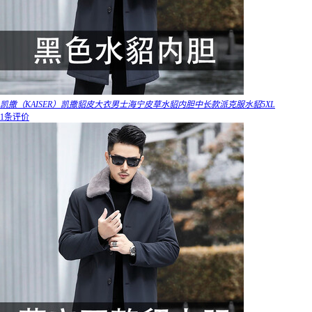
凯撒（KAISER）凯撒貂皮大衣男士海宁皮草水貂内胆中长款派克服水貂5XL
1条评价