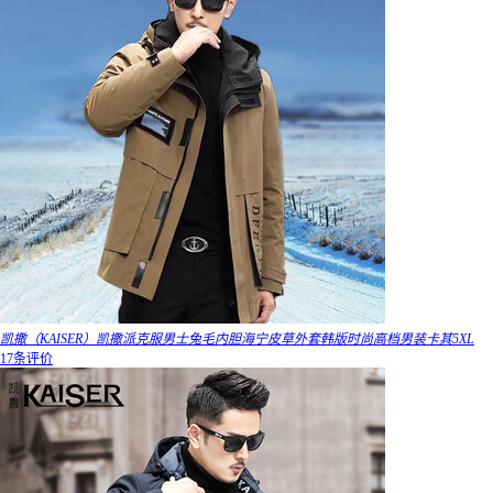
凯撒（KAISER）凯撒派克服男士兔毛内胆海宁皮草外套韩版时尚高档男装卡其5XL
17条评价