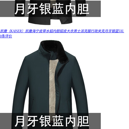
凯撒（KAISER）凯撒海宁皮草水貂内胆貂皮大衣男士派克服行政夹克月牙银蓝5XL
0条评价