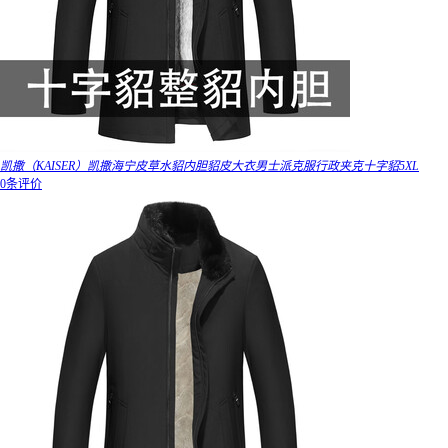
凯撒（KAISER）凯撒海宁皮草水貂内胆貂皮大衣男士派克服行政夹克十字貂5XL
0条评价