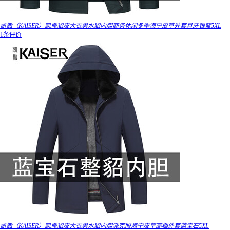
凯撒（KAISER）凯撒貂皮大衣男水貂内胆商务休闲冬季海宁皮草外套月牙银蓝5XL
1条评价
凯撒（KAISER）凯撒貂皮大衣男水貂内胆派克服海宁皮草高档外套蓝宝石5XL