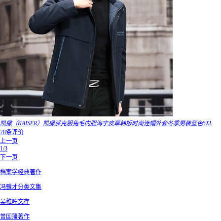
凯撒（KAISER）凯撒派克服兔毛内胆海宁皮草韩版时尚连帽外套冬季男装蓝色5XL
78条评价
上一页
1/3
下一页
档案学经典著作
冯骥才分类文集
吴稚晖文存
曾国藩著作