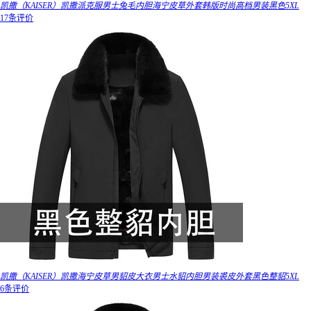
凯撒（KAISER）凯撒派克服男士兔毛内胆海宁皮草外套韩版时尚高档男装黑色5XL
17条评价
凯撒（KAISER）凯撒海宁皮草男貂皮大衣男士水貂内胆男装裘皮外套黑色整貂5XL
6条评价