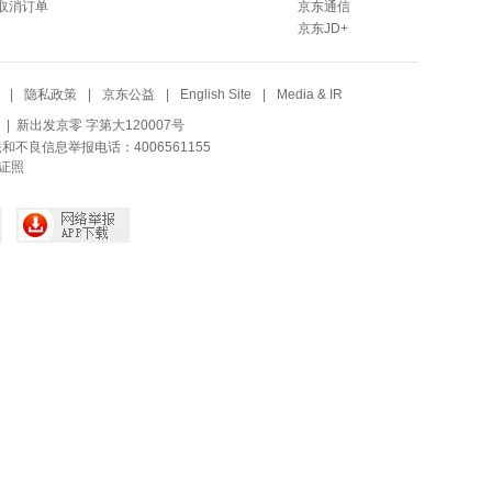
取消订单
京东通信
京东JD+
|
隐私政策
|
京东公益
|
English Site
|
Media & IR
| 新出发京零 字第大120007号
法和不良信息举报电话：4006561155
证照