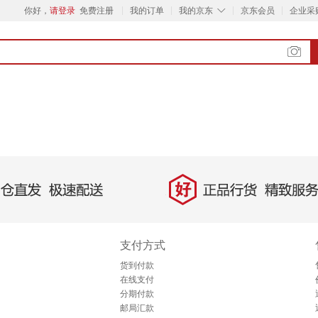
◇
你好，
请登录
免费注册
我的订单
我的京东
京东会员
企业采
好
直发，极速配送
正品行货，精致服务
支付方式
货到付款
在线支付
分期付款
邮局汇款