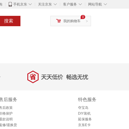
◇
◇
◇
◇
购
手机京东
关注京东
客户服务
网站导航
0
搜索
我的购物车
>
省
天天低价，畅选无忧
售后服务
特色服务
售后政策
夺宝岛
价格保护
DIY装机
退款说明
延保服务
返修/退换货
京东E卡