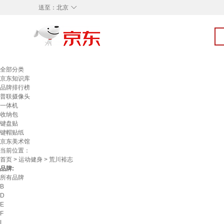
◇
送至：
北京
全部分类
京东知识库
品牌排行榜
普联摄像头
一体机
收纳包
键盘贴
键帽贴纸
京东美术馆
当前位置：
首页
>
运动健身
> 荒川裕志
品牌:
所有品牌
B
D
E
F
L