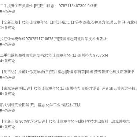
二手提升关节灵活性 [日]荒川裕志； 9787115467300 9成新
0+
条评论
【全新正版】拉筋让你更年轻 [日]荒川裕志,[日]谷本道哉,石井直方著,萧云菁 译 河
1+
条评论
拉筋让你更年轻9787571710675[日]荒川裕志河北科学技术出版社
0+
条评论
二手电脑族颈椎腰椎康复书:拉筋让你更年轻 (日)荒川裕志 9787534
4+
条评论
【明日达】拉筋让你更年轻(日)荒川裕志|责编:李蔚蔚|译者:萧云菁河北科技正版新书
0+
条评论
【京东快递 明日达】拉筋让你更年轻(日)荒川裕志|责编:李蔚蔚|译者:萧云菁河北科
0+
条评论
肌肉训练完全图解 荒川裕志 化学工业出版社 /正版
0+
条评论
【全新正版 90%地区次日达】拉筋让你更年轻 河北科学技术出版社 [日]荒川裕志
0+
条评论