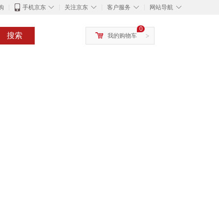
◇
◇
◇
◇
购
手机京东
关注京东
客户服务
网站导航
0
搜索
我的购物车
>