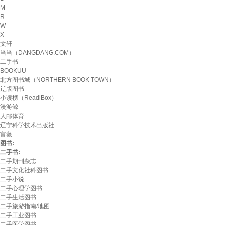
M
R
W
X
文轩
当当（DANGDANG.COM）
二手书
BOOKUU
北方图书城（NORTHERN BOOK TOWN）
辽版图书
小读榜（ReadiBox）
漫游鲸
人邮体育
辽宁科学技术出版社
富薇
图书:
二手书:
二手期刊杂志
二手文化社科图书
二手小说
二手心理学图书
二手生活图书
二手旅游指南/地图
二手工业图书
二手医学图书