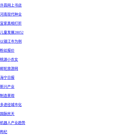
许昌网上书店
河南现代种业
宜家真相打折
儿童发展28052
以镇江市为例
粉丝报价
桃源小农女
邮轮旅游网
海宁日报
新兴产业
制造景观
多途径城市化
国脉民天
机器人产业趋势
枸杞