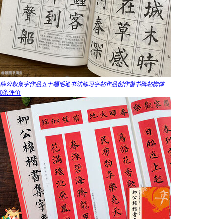
柳公权集字作品五十幅毛笔书法练习字帖作品创作楷书碑帖柳体
0条评价