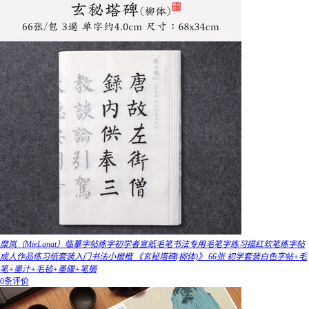
糜岚（MieLanat）临摹字帖练字初学者宣纸毛笔书法专用毛笔字练习描红软笔练字帖
成人作品练习纸套装入门书法小楷楷 《玄秘塔碑(柳体)》 66张 初学套装白色字帖+毛
笔+墨汁+毛毡+墨碟+笔搁
0条评价