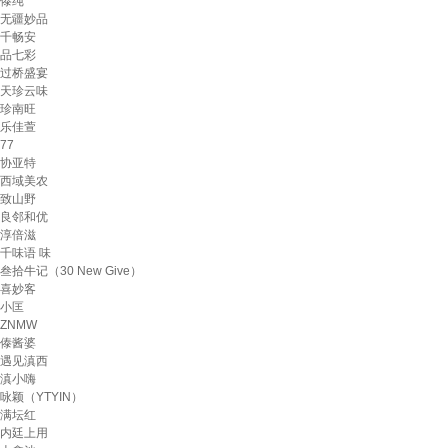
傣纯
无疆妙品
千畅安
品七彩
过桥盛宴
天珍云味
珍南旺
乐佳萱
77
协亚特
西域美农
致山野
良邻和优
淳倍滋
千味语 味
叁拾牛记（30 New Give）
喜妙客
小匡
ZNMW
傣酱婆
遇见滇西
滇小嗨
咏颖（YTYIN）
满坛红
内廷上用