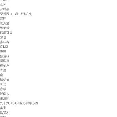
食怀
邦晖嘉
栗树园（LISHUYUAN）
温即
食芳溢
维莱瑞
碧淼芬晨
梦信
点味客
OIMG
咚咚
接运猫
星润嘉
橙伯乐
寄漪
南
辣媳妇
咏幻
彦瑛
赣南人
俏滋郎
九十六刻 刻刻匠心鲜承东西
臭宝
欧贤禾