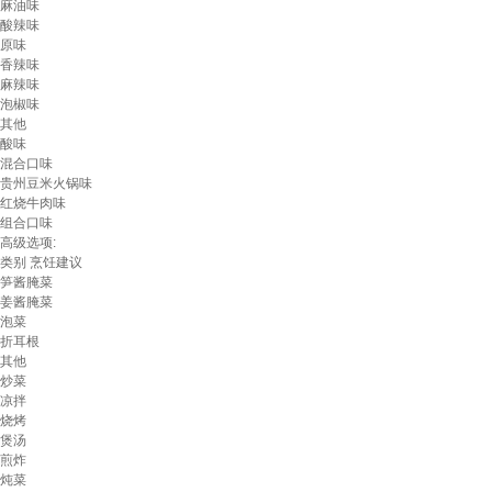
麻油味
酸辣味
原味
香辣味
麻辣味
泡椒味
其他
酸味
混合口味
贵州豆米火锅味
红烧牛肉味
组合口味
高级选项:
类别
烹饪建议
笋酱腌菜
姜酱腌菜
泡菜
折耳根
其他
炒菜
凉拌
烧烤
煲汤
煎炸
炖菜