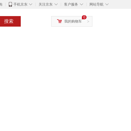
◇
◇
◇
◇
购
手机京东
关注京东
客户服务
网站导航
0
搜索
我的购物车
>