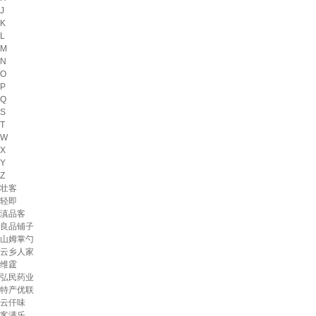
J
K
L
M
N
O
P
Q
S
T
W
X
Y
Z
壮客
轻即
滇品客
良品铺子
山姆掌勺
云乡人家
维霆
弘民药业
特产优联
云仟味
客满乐