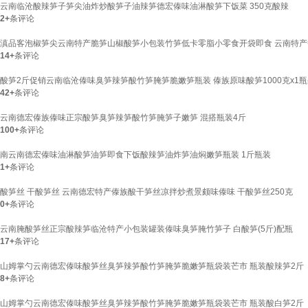
云南临沧酸辣笋子笋尖油炸炒酸笋子油辣笋德宏傣味油淋酸笋下饭菜 350克酸辣
2+
条评论
滇品客泡椒笋尖云南特产脆笋山椒酸笋小包装竹笋低卡零脂小零食开袋即食 云南特产笋尖【
14+
条评论
酸笋2斤促销云南临沧傣味臭笋辣笋酸竹笋腌笋脆嫩笋瓶装 傣族原味酸笋1000克x1瓶(
42+
条评论
云南德宏傣族傣味正宗酸笋臭笋辣笋酸竹笋腌笋子嫩笋 混搭瓶装4斤
100+
条评论
南云南德宏傣味油淋酸笋油笋即食下饭酸辣笋油炸笋油焖嫩笋瓶装 1斤瓶装
1+
条评论
酸笋丝 干酸笋丝 云南德宏特产傣族酸干笋丝凉拌炒煮景颇味傣味 干酸笋丝250克
0+
条评论
云南腌酸笋丝正宗酸辣笋临沧特产小包装罐装傣味臭笋腌竹笋子 白酸笋(5斤)配瓶
17+
条评论
山姆掌勺云南德宏傣味酸笋丝臭笋辣笋酸竹笋腌笋脆嫩笋瓶袋装芒市 瓶装酸辣笋2斤
8+
条评论
山姆掌勺云南德宏傣味酸笋丝臭笋辣笋酸竹笋腌笋脆嫩笋瓶袋装芒市 瓶装酸白笋2斤