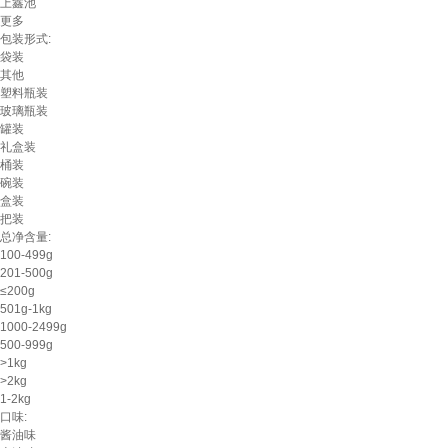
上鑫池
更多
包装形式:
袋装
其他
塑料瓶装
玻璃瓶装
罐装
礼盒装
桶装
碗装
盒装
把装
总净含量:
100-499g
201-500g
≤200g
501g-1kg
1000-2499g
500-999g
>1kg
>2kg
1-2kg
口味:
酱油味