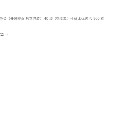
开袋即食·独立包装】 40 袋【热卖款】性价比优选 共 960 克
2斤)