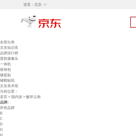
◇
送至：
北京
全部分类
京东知识库
品牌排行榜
普联摄像头
一体机
收纳包
键盘贴
键帽贴纸
京东美术馆
当前位置：
首页
>
国内游
> 酸笋云南
品牌:
所有品牌
B
C
D
G
H