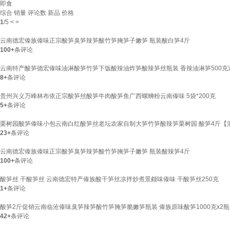
即食
综合
销量
评论数
新品
价格
1
/
5
<
>
云南德宏傣族傣味正宗酸笋臭笋辣笋酸竹笋腌笋子嫩笋 瓶装酸白笋4斤
100+
条评论
云南特产酸笋德宏傣味油淋酸笋竹笋下饭酸辣油炸笋酸辣笋丝瓶装 香辣油淋笋500克
8+
条评论
贵州兴义万峰林布依正宗酸笋丝酸笋牛肉酸笋鱼广西螺蛳粉云南傣味 5袋*200克
5+
条评论
栗树园酸笋傣味小包云南白红酸笋丝老坛农家自制大笋竹笋酸辣笋栗树园 酸笋4斤【混
23+
条评论
云南德宏傣族傣味正宗酸笋臭笋辣笋酸竹笋腌笋子嫩笋 瓶装酸辣笋4斤
100+
条评论
酸笋丝 干酸笋丝 云南德宏特产傣族酸干笋丝凉拌炒煮景颇味傣味 干酸笋丝250克
1+
条评论
酸笋2斤促销云南临沧傣味臭笋辣笋酸竹笋腌笋脆嫩笋瓶装 傣族原味酸笋1000克x2瓶(
42+
条评论