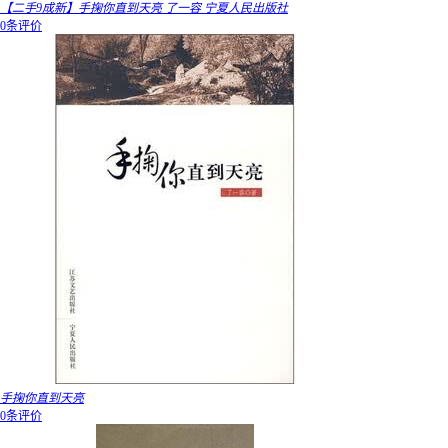
【二手9成新】手掬你直到天亮 了一容 宁夏人民出版社
0条评价
手掬你直到天亮
0条评价