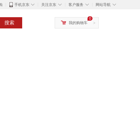
◇
◇
◇
◇
购
手机京东
关注京东
客户服务
网站导航
0
搜索
我的购物车
>