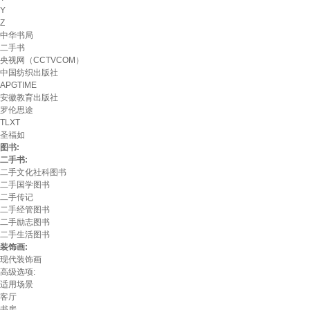
Y
Z
中华书局
二手书
央视网（CCTVCOM）
中国纺织出版社
APGTIME
安徽教育出版社
罗伦思途
TLXT
圣福如
图书:
二手书:
二手文化社科图书
二手国学图书
二手传记
二手经管图书
二手励志图书
二手生活图书
装饰画:
现代装饰画
高级选项:
适用场景
客厅
书房