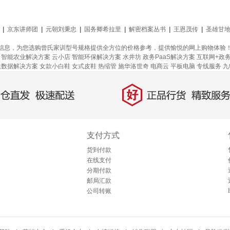
|
京东讲师团
|
元朝刘秉忠
|
国务卿希拉里
|
解密档案丛书
|
王恩茂传
|
圣雄甘
信息，为您选购曾氏家训型号规格提供全方位的价格参考，提供愉悦的网上购物体验
智能农业解决方案
云小店
智能环保解决方案
水井坊
政务PaaS解决方案
互联网+政
大数据解决方案
女款小白鞋
女式皮鞋
热缩管
施华洛世奇
电商云
平板电脑
专线服务
九
好
直发，极速配送
正品行货，精致服务
支付方式
货到付款
在线支付
分期付款
邮局汇款
公司转账