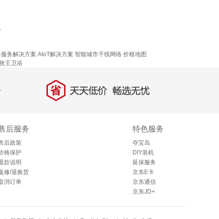
地
！
务服务解决方案
AIoT解决方案
智能城市干线网络
价格地图
牧王卫浴
省
天天低价，畅选无忧
售后服务
特色服务
售后政策
夺宝岛
价格保护
DIY装机
退款说明
延保服务
返修/退换货
京东E卡
取消订单
京东通信
京东JD+