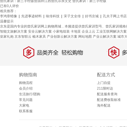
曾氏家训：新三字经版曾国祥江西曾氏宗亲文史 曾氏家训：新三字经版
已有
0
人评价
相关推荐：
李鸿章蜡像
|
先进事迹材料
|
咏传科技
|
宋子文全传
|
好书京城
|
孔夫子网上书店
温馨提示
京东是国内专业的曾氏家训网上购物商城，本频道提供曾氏家训型号、曾氏家训规格
智能文旅解决方案
安全云解决方案
小家电组装
卡地亚
企业上云
工业互联网解决方案
皇家礼炮
京东智联云
榆木家具
产业创新云解决方案
网站地图
产业云解决方案
城市
多
快
品类齐全，轻松购物
多仓
购物指南
配送方式
购物流程
上门自提
会员介绍
211限时达
生活旅行/团购
配送服务查询
常见问题
配送费收取标准
大家电
海外配送
联系客服