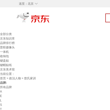
◇
送至：
北京
全部分类
京东知识库
品牌排行榜
普联摄像头
一体机
收纳包
键盘贴
键帽贴纸
京东美术馆
当前位置：
首页
>
政治人物
> 曾氏家训
品牌:
所有品牌
A
E
L
S
T