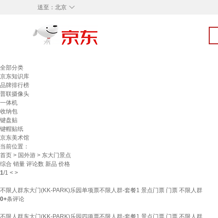
◇
送至：
北京
全部分类
京东知识库
品牌排行榜
普联摄像头
一体机
收纳包
键盘贴
键帽贴纸
京东美术馆
当前位置：
首页
>
国外游
> 东大门景点
综合
销量
评论数
新品
价格
1
/
1
<
>
不限人群东大门(KK-PARK)乐园单项票不限人群-套餐1 景点门票 门票 不限人群
0+
条评论
不限人群东大门(KK-PARK)乐园四项票不限人群-套餐1 景点门票 门票 不限人群