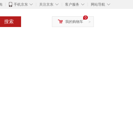
◇
◇
◇
◇
购
手机京东
关注京东
客户服务
网站导航
0
搜索
我的购物车
>