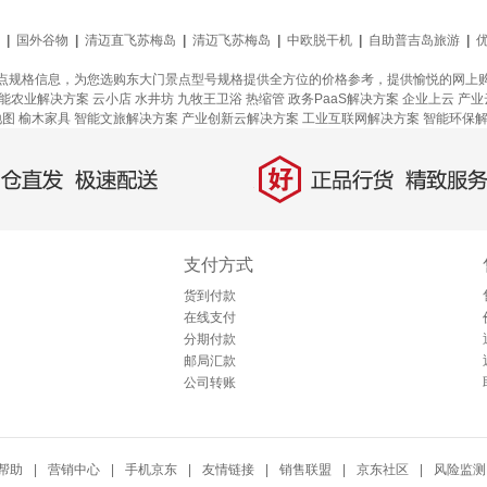
|
国外谷物
|
清迈直飞苏梅岛
|
清迈飞苏梅岛
|
中欧脱干机
|
自助普吉岛旅游
|
点规格信息，为您选购东大门景点型号规格提供全方位的价格参考，提供愉悦的网上
能农业解决方案
云小店
水井坊
九牧王卫浴
热缩管
政务PaaS解决方案
企业上云
产业
地图
榆木家具
智能文旅解决方案
产业创新云解决方案
工业互联网解决方案
智能环保
好
直发，极速配送
正品行货，精致服务
支付方式
货到付款
在线支付
分期付款
邮局汇款
公司转账
帮助
|
营销中心
|
手机京东
|
友情链接
|
销售联盟
|
京东社区
|
风险监测