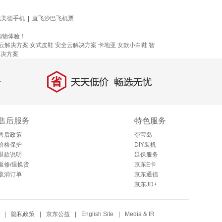
优美德手机
|
直飞沙巴飞机票
购物体验！
云解决方案
女式皮鞋
安全云解决方案
卡地亚
女款小白鞋
智
解决方案
省
天天低价，畅选无忧
售后服务
特色服务
售后政策
夺宝岛
价格保护
DIY装机
退款说明
延保服务
返修/退换货
京东E卡
取消订单
京东通信
京东JD+
|
隐私政策
|
京东公益
|
English Site
|
Media & IR