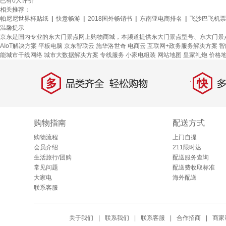
已有
0
人评价
相关推荐：
帕尼尼世界杯贴纸
|
快意畅游
|
2018国外畅销书
|
东南亚电商排名
|
飞沙巴飞机票
温馨提示
京东是国内专业的东大门景点网上购物商城，本频道提供东大门景点型号、东大门景
AIoT解决方案
平板电脑
京东智联云
施华洛世奇
电商云
互联网+政务服务解决方案
智
能城市干线网络
城市大数据解决方案
专线服务
小家电组装
网站地图
皇家礼炮
价格
多
快
品类齐全，轻松购物
多仓
购物指南
配送方式
购物流程
上门自提
会员介绍
211限时达
生活旅行/团购
配送服务查询
常见问题
配送费收取标准
大家电
海外配送
联系客服
关于我们
|
联系我们
|
联系客服
|
合作招商
|
商家