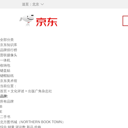
◇
送至：
北京
全部分类
京东知识库
品牌排行榜
普联摄像头
一体机
收纳包
键盘贴
键帽贴纸
京东美术馆
当前位置：
首页
>
文化评述
> 出版广角杂志社
品牌:
所有品牌
B
E
二手书
北方图书城（NORTHERN BOOK TOWN）
综合
销量
评论数
新品
价格