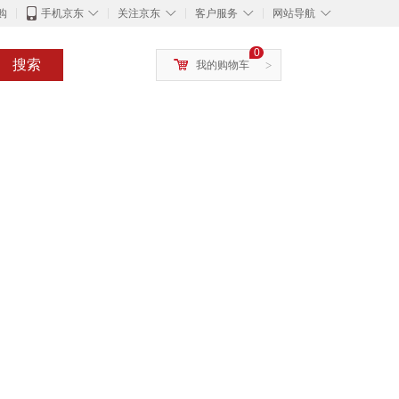
◇
◇
◇
◇
购
手机京东
关注京东
客户服务
网站导航
0
搜索
我的购物车
>