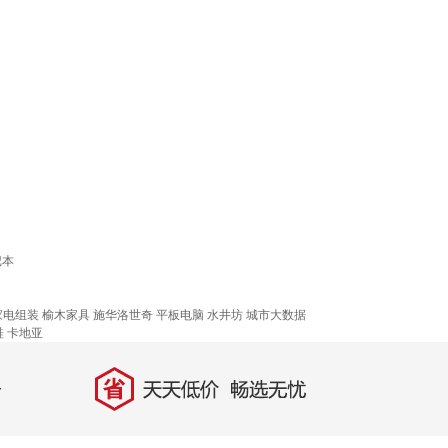
记本
！
家电组装
榆木家具
施华洛世奇
平板电脑
水井坊
城市大数据
鞋
卡地亚
省
天天低价，畅选无忧