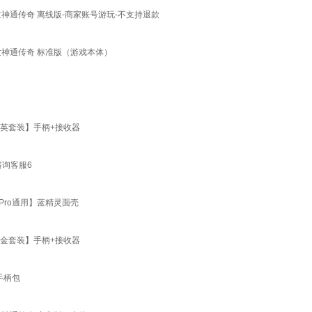
降世神通传奇 离线版-商家账号游玩-不支持退款
降世神通传奇 标准版（游戏本体）
精英套装】手柄+接收器
咨询客服6
Pro通用】蓝精灵面壳
白金套装】手柄+接收器
手柄包