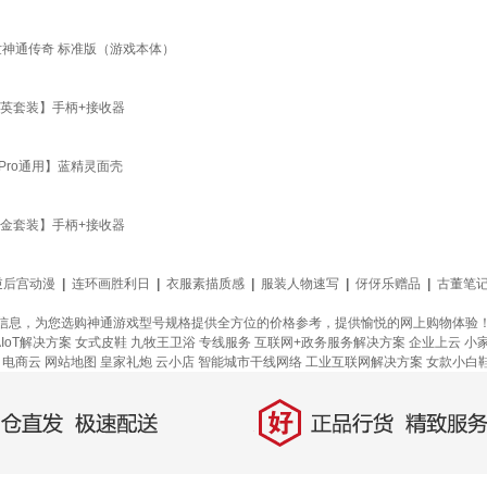
降世神通传奇 标准版（游戏本体）
精英套装】手柄+接收器
Pro通用】蓝精灵面壳
白金套装】手柄+接收器
逆后宫动漫
|
连环画胜利日
|
衣服素描质感
|
服装人物速写
|
伢伢乐赠品
|
古董笔
信息，为您选购神通游戏型号规格提供全方位的价格参考，提供愉悦的网上购物体验
AIoT解决方案
女式皮鞋
九牧王卫浴
专线服务
互联网+政务服务解决方案
企业上云
小
电商云
网站地图
皇家礼炮
云小店
智能城市干线网络
工业互联网解决方案
女款小白
好
直发，极速配送
正品行货，精致服务