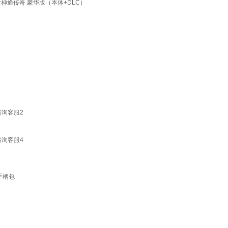
世神通传奇 豪华版（本体+DLC）
咨询客服2
咨询客服4
手柄包