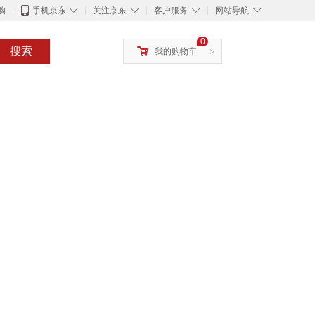
◇
◇
◇
◇
购
手机京东
关注京东
客户服务
网站导航
0
搜索
我的购物车
>