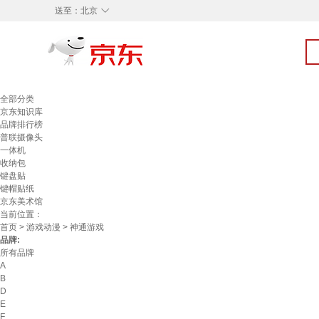
◇
送至：
北京
全部分类
京东知识库
品牌排行榜
普联摄像头
一体机
收纳包
键盘贴
键帽贴纸
京东美术馆
当前位置：
首页
>
游戏动漫
> 神通游戏
品牌:
所有品牌
A
B
D
E
F