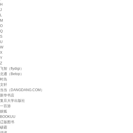
H
J
L
M
O
Q
S
U
W
X
Y
Z
飞智（flydigi）
北通（Betop）
时岛
文轩
当当（DANGDANG.COM）
新华书店
复旦大学出版社
一百游
娱狐
BOOKUU
辽版图书
硕霸
谙谚