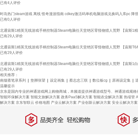
已有
4
人评价
时岛热门steam游戏 离线 怪奇漫游指南 cdkey激活码单机电脑游戏兑换码入库pc 
已有
0
人评价
北通宙斯1精英无线游戏手柄控制器Steam电脑任天堂绝区零怪物猎人荒野 【宙斯1
已有
29
人评价
北通宙斯1精英无线游戏手柄控制器Steam电脑任天堂绝区零怪物猎人荒野 【宙斯T6/
已有
29
人评价
北通宙斯1精英无线游戏手柄控制器Steam电脑任天堂绝区零怪物猎人荒野 【宙斯1
已有
29
人评价
相关推荐：
南烟斋笔录系列
|
垫脚张望
|
设定画集
|
蔡志忠三联
|
数位板cg
|
原画设定集
|
温馨提示
京东是国内专业的神通游戏网上购物商城，本频道提供神通游戏型号、神通游戏规格
智能环保解决方案
智能文旅解决方案
政务PaaS解决方案
智能农业解决方案
热缩管
解决方案
京东智联云
价格地图
产业云解决方案
产业创新云解决方案
安全云解决方案
多
快
品类齐全，轻松购物
多仓