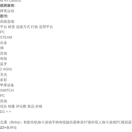
租号代练陪玩
棋牌麻将:
牌类运动
图书:
高级选项:
平台
材质
连接方式
灯效
适用平台
PC
STEAM
合金
绸
其他
有线
蓝牙
2.4GHz
无光
多彩
苹果设备
SWITCH
PC
其他
综合
销量
评论数
新品
价格
1
/
1
<
>
北通（Betop）刺影街机格斗游戏手柄有线版街霸拳皇97摇杆双人格斗游戏PC模拟
22+
条评论