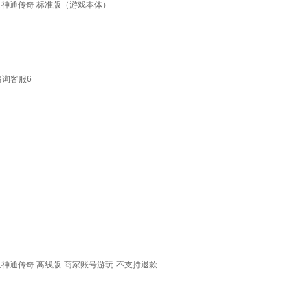
降世神通传奇 标准版（游戏本体）
咨询客服6
降世神通传奇 离线版-商家账号游玩-不支持退款