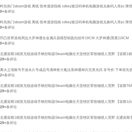
时岛热门steam游戏 离线 怪奇漫游指南 cdkey激活码单机电脑游戏兑换码入库pc 
0+
条评论
时岛热门steam游戏 离线 怪奇漫游指南 cdkey激活码单机电脑游戏兑换码入库pc 
0+
条评论
凹凸世界游戏周边大罗神通全金属兵器模型钥匙扣挂件18CM 大罗神通(黑黄)18CM
0+
条评论
北通宙斯1精英无线游戏手柄控制器Steam电脑任天堂绝区零怪物猎人荒野 【宙斯1
29+
条评论
离火之境账号手游永久号成品号满神兽大氪法系神通神兵完美光武 非号价-下单前先
2+
条评论
北通宙斯1精英无线游戏手柄控制器Steam电脑任天堂绝区零怪物猎人荒野 【宙斯T6/
29+
条评论
北通宙斯1精英无线游戏手柄控制器Steam电脑任天堂绝区零怪物猎人荒野 【宙斯1
29+
条评论
北通宙斯1精英无线游戏手柄控制器Steam电脑任天堂绝区零怪物猎人荒野 北通宙斯
29+
条评论