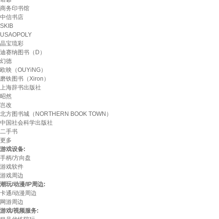
商务印书馆
中信书店
SKIB
USAOPOLY
晶宝琉彩
迪赛纳图书（D）
幻德
欧映（OUYiNG）
磨铁图书（Xiron）
上海辞书出版社
昭然
岂改
北方图书城（NORTHERN BOOK TOWN）
中国社会科学出版社
二手书
更多
游戏设备:
手柄/方向盘
游戏软件
游戏周边
潮玩/动漫/IP周边:
卡通/动漫周边
网游周边
游戏/视频服务: