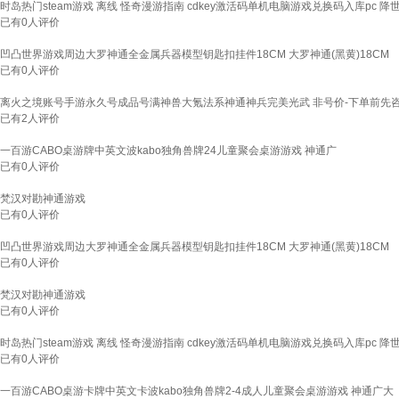
时岛热门steam游戏 离线 怪奇漫游指南 cdkey激活码单机电脑游戏兑换码入库pc 
已有
0
人评价
凹凸世界游戏周边大罗神通全金属兵器模型钥匙扣挂件18CM 大罗神通(黑黄)18CM
已有
0
人评价
离火之境账号手游永久号成品号满神兽大氪法系神通神兵完美光武 非号价-下单前先
已有
2
人评价
一百游CABO桌游牌中英文波kabo独角兽牌24儿童聚会桌游游戏 神通广
已有
0
人评价
梵汉对勘神通游戏
已有
0
人评价
凹凸世界游戏周边大罗神通全金属兵器模型钥匙扣挂件18CM 大罗神通(黑黄)18CM
已有
0
人评价
梵汉对勘神通游戏
已有
0
人评价
时岛热门steam游戏 离线 怪奇漫游指南 cdkey激活码单机电脑游戏兑换码入库pc 
已有
0
人评价
一百游CABO桌游卡牌中英文卡波kabo独角兽牌2-4成人儿童聚会桌游游戏 神通广大