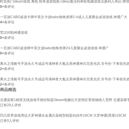
时岛热门steam游戏 离线 怪奇漫游指南 cdkey激活码单机电脑游戏兑换码入库pc 降
0+
条评论
一百游CABO桌游卡牌中英文卡波kabo独角兽牌2-4成人儿童聚会桌游游戏 神通广大
4+
条评论
梵汉对勘神通游戏
0+
条评论
一百游CABO桌游牌中英文波kabo独角兽牌24儿童聚会桌游游戏 神通广
0+
条评论
离火之境账号手游永久号成品号满神兽大氪法系神通神兵完美光武 非号价-下单前先
2+
条评论
离火之境账号手游永久号成品号满神兽大氪法系神通神兵完美光武 非号价-下单前先
2+
条评论
商品精选
北通宙斯1精英无线游戏手柄控制器Steam电脑任天堂绝区零怪物猎人荒野 北通宙斯
已有
29
人评价
凹凸世界游戏周边大罗神通全金属兵器模型钥匙扣挂件18CM 大罗神通(黑黄)18CM
已有
0
人评价