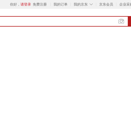
◇
你好，
请登录
免费注册
我的订单
我的京东
京东会员
企业采