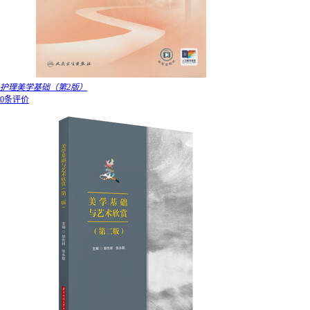
护理美学基础（第2版）
0条评价