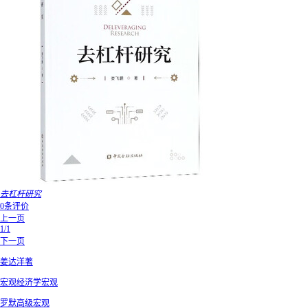
去杠杆研究
0条评价
上一页
1/1
下一页
姜达洋著
宏观经济学宏观
罗默高级宏观