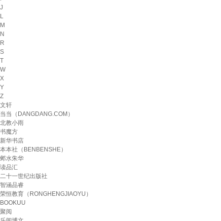
J
L
M
N
R
S
T
W
X
Y
Z
文轩
当当（DANGDANG.COM）
北教小雨
书魔方
新华书店
本本社（BENBENSHE）
邺水朱华
读品汇
二十一世纪出版社
智涵品睿
荣恒教育（RONGHENGJIAOYU）
BOOKUU
聚阅
乐阅博文