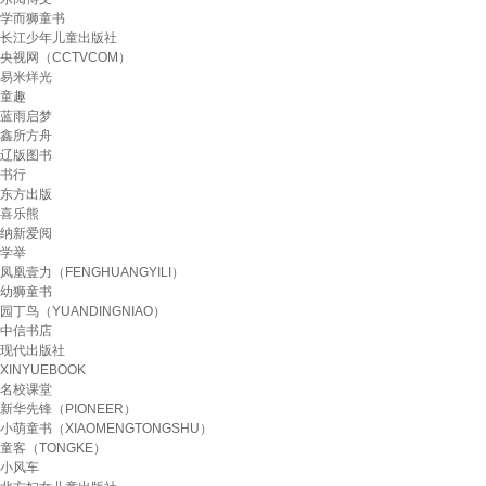
学而狮童书
长江少年儿童出版社
央视网（CCTVCOM）
易米烊光
童趣
蓝雨启梦
鑫所方舟
辽版图书
书行
东方出版
喜乐熊
纳新爱阅
学举
凤凰壹力（FENGHUANGYILI）
幼狮童书
园丁鸟（YUANDINGNIAO）
中信书店
现代出版社
XINYUEBOOK
名校课堂
新华先锋（PIONEER）
小萌童书（XIAOMENGTONGSHU）
童客（TONGKE）
小风车