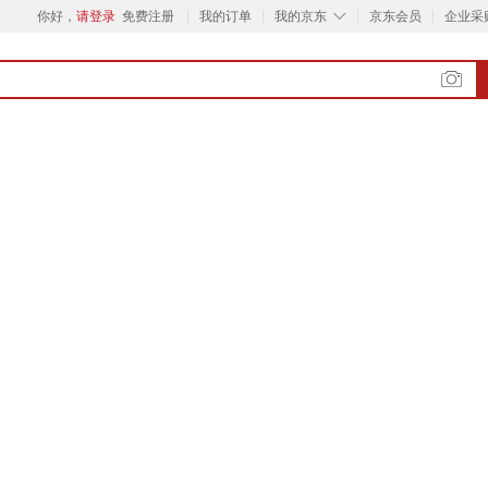
◇
你好，
请登录
免费注册
我的订单
我的京东
京东会员
企业采