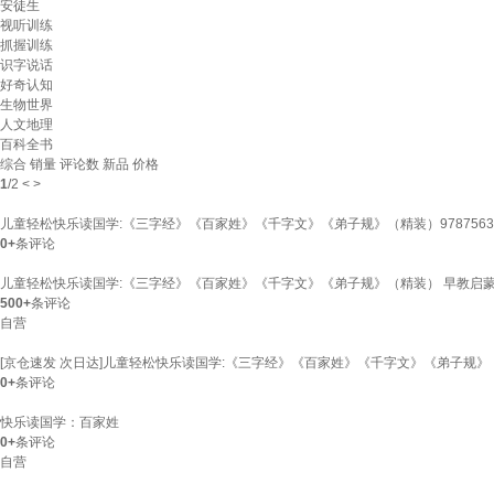
安徒生
视听训练
抓握训练
识字说话
好奇认知
生物世界
人文地理
百科全书
综合
销量
评论数
新品
价格
1
/
2
<
>
儿童轻松快乐读国学:《三字经》《百家姓》《千字文》《弟子规》（精装）97875637
0+
条评论
儿童轻松快乐读国学:《三字经》《百家姓》《千字文》《弟子规》（精装） 早教启
500+
条评论
自营
[京仓速发 次日达]儿童轻松快乐读国学:《三字经》《百家姓》《千字文》《弟子规》（
0+
条评论
快乐读国学：百家姓
0+
条评论
自营