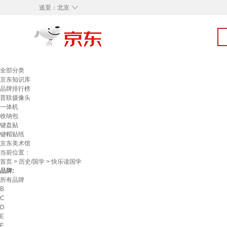
◇
送至：
北京
全部分类
京东知识库
品牌排行榜
普联摄像头
一体机
收纳包
键盘贴
键帽贴纸
京东美术馆
当前位置：
首页
>
历史/国学
> 快乐读国学
品牌:
所有品牌
B
C
D
E
F