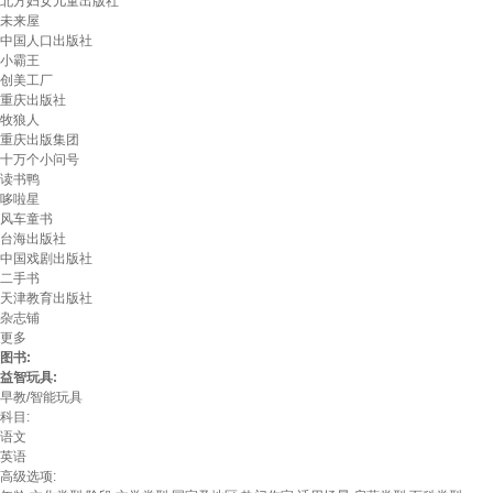
北方妇女儿童出版社
未来屋
中国人口出版社
小霸王
创美工厂
重庆出版社
牧狼人
重庆出版集团
十万个小问号
读书鸭
哆啦星
风车童书
台海出版社
中国戏剧出版社
二手书
天津教育出版社
杂志铺
更多
图书:
益智玩具:
早教/智能玩具
科目:
语文
英语
高级选项: