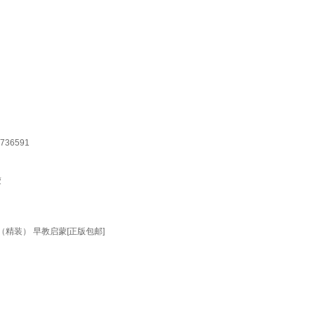
36591
蒙
精装） 早教启蒙[正版包邮]