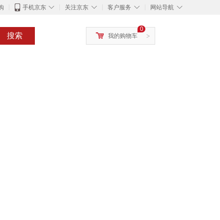
◇
◇
◇
◇
购
手机京东
关注京东
客户服务
网站导航
0
搜索
我的购物车
>