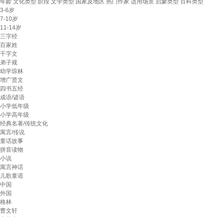
年龄
文化类型
阶段
文学类型
国家及地区
热门作家
适用场景
启蒙类型
百科类型
3-6岁
7-10岁
11-14岁
三字经
百家姓
千字文
弟子规
幼学琼林
增广贤文
四书五经
成语/谚语
小学低年级
小学高年级
经典名著/传统文化
寓言/传说
童话故事
拼音读物
小说
寓言神话
儿歌童谣
中国
外国
格林
曹文轩