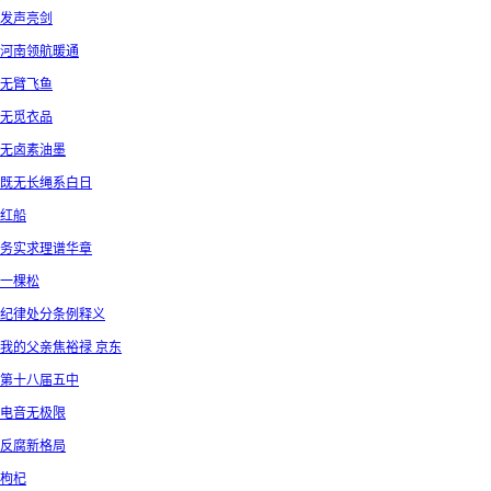
发声亮剑
河南领航暖通
无臂飞鱼
无觅衣品
无卤素油墨
既无长绳系白日
红船
务实求理谱华章
一棵松
纪律处分条例释义
我的父亲焦裕禄 京东
第十八届五中
电音无极限
反腐新格局
枸杞