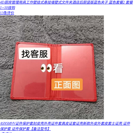
4D厨房管理用具工作壁挂式悬挂墙壁式文件夹酒店后厨竖版蓝色夹子 蓝色套餐2 套餐
1+10挂钩
13条评价
ASNSMVV证件保护套封皮壳外壳证件套真皮证套证壳新款外皮外套皮套士证壳 证件
保护套 证件保护套【备注型号】