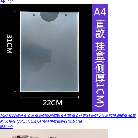
4条评价
ASNSMVV壁挂盒文具盒透明塑料资料盒封套盒文件壳A4透明文件盒可挂墙壁盒 A6直
款 文件挂 (26*31*1CM)透明A4横版粘钩挂盒10个装
0条评价