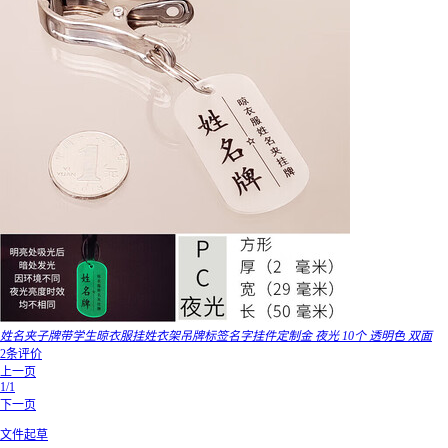
姓名夹子牌带学生晾衣服挂姓衣架吊牌标签名字挂件定制金 夜光 10个 透明色 双面
2条评价
上一页
1/1
下一页
文件起草