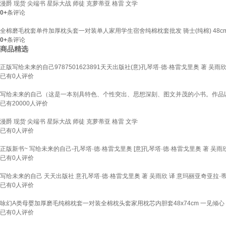
漫爵 现货 尖端书 星际大战 师徒 克萝蒂亚 格雷 文学
0+
条评论
全棉磨毛枕套单件加厚枕头套一对装单人家用学生宿舍纯棉枕套批发 骑士(纯棉) 48cmX
0+
条评论
商品精选
正版写给未来的自己9787501623891天天出版社(意)孔琴塔·德·格雷戈里奥 著 吴雨欣
已有
0
人评价
写给未来的自己（这是一本别具特色、个性突出、思想深刻、图文并茂的小书。作品以
已有
20000
人评价
漫爵 现货 尖端书 星际大战 师徒 克萝蒂亚 格雷 文学
已有
0
人评价
正版新书~ 写给未来的自己-孔琴塔·德·格雷戈里奥 [意]孔琴塔·德·格雷戈里奥 著 吴雨欣 译
已有
0
人评价
写给未来的自己 天天出版社 意孔琴塔·德·格雷戈里奥 著 吴雨欣 译 意玛丽亚奇亚拉·蒂
已有
0
人评价
咏幻A类母婴加厚磨毛纯棉枕套一对装全棉枕头套家用枕芯内胆套48x74cm 一见倾心【A
已有
0
人评价