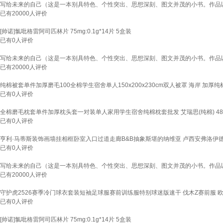
写给未来的自己（这是一本别具特色、个性突出、思想深刻、图文并茂的小书。作品以
已有
20000
人评价
[帅诺]氯吡格雷阿司匹林片 75mg:0.1g*14片 5盒装
已有
0
人评价
写给未来的自己（这是一本别具特色、个性突出、思想深刻、图文并茂的小书。作品以
已有
20000
人评价
纯棉被套单件加厚磨毛100全棉学生宿舍单人150x200x230cm双人被罩 海岸 加厚纯棉
已有
0
人评价
全棉磨毛枕套单件加厚枕头套一对装单人家用学生宿舍纯棉枕套批发 艾瑞思(纯棉) 48cm
已有
0
人评价
亨利·马蒂斯装饰画墙挂相框卧室入口过道走廊B&B抽象斯堪的纳维亚 卢西安弗洛伊德室内
已有
0
人评价
写给未来的自己（这是一本别具特色、个性突出、思想深刻、图文并茂的小书。作品以
已有
20000
人评价
守护虎2526赛季冷门球衣套装短袖足球服赛前训练服特别球迷版速干 伐木Z赛前服 欧
已有
0
人评价
[帅诺]氯吡格雷阿司匹林片 75mg:0.1g*14片 5盒装