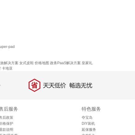
uper-pad
！
文旅解决方案
女式皮鞋
价格地图
政务PaaS解决方案
皇家礼
管
卡地亚
省
天天低价，畅选无忧
售后服务
特色服务
售后政策
夺宝岛
价格保护
DIY装机
退款说明
延保服务