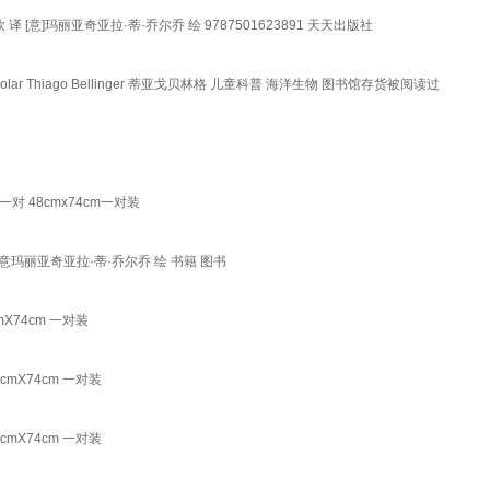
 [意]玛丽亚奇亚拉·蒂·乔尔乔 绘 9787501623891 天天出版社
olar Thiago Bellinger 蒂亚戈贝林格 儿童科普 海洋生物 图书馆存货被阅读过
 48cmx74cm一对装
意玛丽亚奇亚拉·蒂·乔尔乔 绘 书籍 图书
74cm 一对装
X74cm 一对装
X74cm 一对装