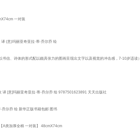
74cm 一对装
 译 (意)玛丽亚奇亚拉·蒂·乔尔乔 绘
书信、诗体的形式配以颇具张力的图画呈现出文字以及视觉的冲击感，7-10岁适读
 [意]玛丽亚奇亚拉·蒂·乔尔乔 绘 9787501623891 天天出版社
·乔尔乔 绘 新华正版书籍包邮 图书
类加厚全棉 一对装】 48cmX74cm