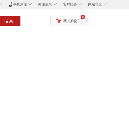
◇
◇
◇
◇
购
手机京东
关注京东
客户服务
网站导航
0
搜索
我的购物车
>