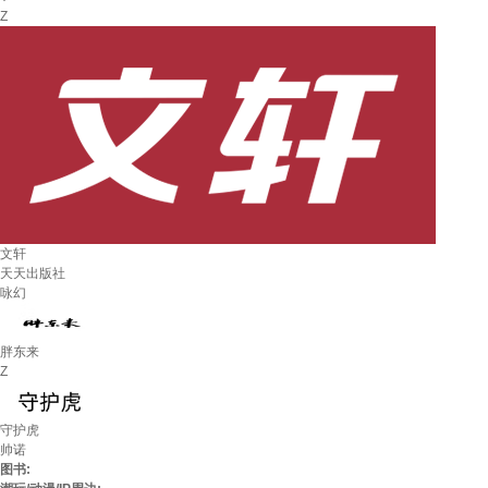
Z
文轩
天天出版社
咏幻
胖东来
Z
守护虎
帅诺
图书: