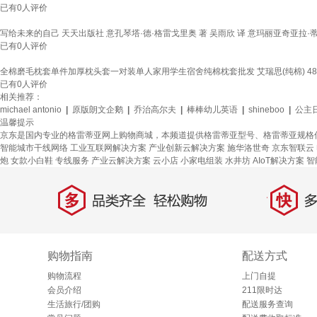
已有
0
人评价
写给未来的自己 天天出版社 意孔琴塔·德·格雷戈里奥 著 吴雨欣 译 意玛丽亚奇亚拉·蒂
已有
0
人评价
全棉磨毛枕套单件加厚枕头套一对装单人家用学生宿舍纯棉枕套批发 艾瑞思(纯棉) 48cm
已有
0
人评价
相关推荐：
michael antonio
|
原版朗文企鹅
|
乔治高尔夫
|
棒棒幼儿英语
|
shineboo
|
公主
温馨提示
京东是国内专业的格雷蒂亚网上购物商城，本频道提供格雷蒂亚型号、格雷蒂亚规格
智能城市干线网络
工业互联网解决方案
产业创新云解决方案
施华洛世奇
京东智联云
炮
女款小白鞋
专线服务
产业云解决方案
云小店
小家电组装
水井坊
AIoT解决方案
智
多
快
品类齐全，轻松购物
多仓
购物指南
配送方式
购物流程
上门自提
会员介绍
211限时达
生活旅行/团购
配送服务查询