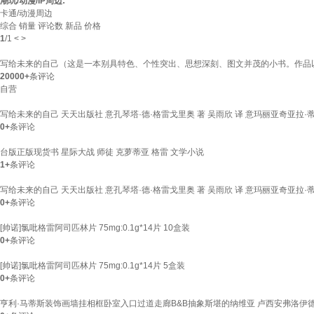
潮玩/动漫/IP周边:
卡通/动漫周边
综合
销量
评论数
新品
价格
1
/
1
<
>
写给未来的自己（这是一本别具特色、个性突出、思想深刻、图文并茂的小书。作品以
20000+
条评论
自营
写给未来的自己 天天出版社 意孔琴塔·德·格雷戈里奥 著 吴雨欣 译 意玛丽亚奇亚拉·蒂
0+
条评论
台版正版现货书 星际大战 师徒 克萝蒂亚 格雷 文学小说
1+
条评论
写给未来的自己 天天出版社 意孔琴塔·德·格雷戈里奥 著 吴雨欣 译 意玛丽亚奇亚拉·蒂
0+
条评论
[帅诺]氯吡格雷阿司匹林片 75mg:0.1g*14片 10盒装
0+
条评论
[帅诺]氯吡格雷阿司匹林片 75mg:0.1g*14片 5盒装
0+
条评论
亨利·马蒂斯装饰画墙挂相框卧室入口过道走廊B&B抽象斯堪的纳维亚 卢西安弗洛伊德室内