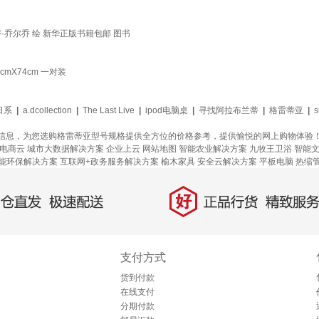
·乔尔乔 绘 新华正版书籍包邮 图书
X74cm 一对装
日系
|
a.dcollection
|
The Last Live
|
ipod电脑桌
|
寻找阿拉布兰蒂
|
格雷蒂亚
|
s
信息，为您选购格雷蒂亚型号规格提供全方位的价格参考，提供愉悦的网上购物体验
电商云
城市大数据解决方案
企业上云
网站地图
智能农业解决方案
九牧王卫浴
智能
能环保解决方案
互联网+政务服务解决方案
榆木家具
安全云解决方案
平板电脑
热缩
好
直发，极速配送
正品行货，精致服务
支付方式
货到付款
在线支付
分期付款