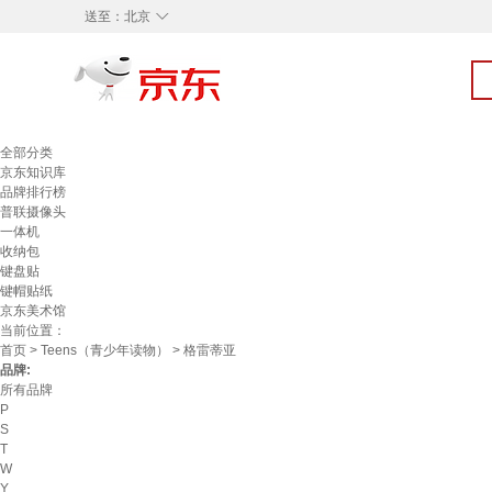
◇
送至：
北京
全部分类
京东知识库
品牌排行榜
普联摄像头
一体机
收纳包
键盘贴
键帽贴纸
京东美术馆
当前位置：
首页
>
Teens（青少年读物）
> 格雷蒂亚
品牌:
所有品牌
P
S
T
W
Y