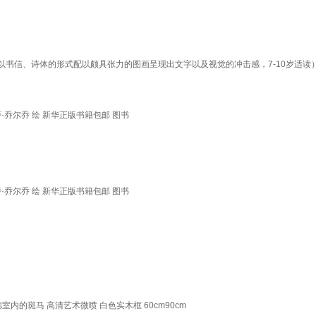
书信、诗体的形式配以颇具张力的图画呈现出文字以及视觉的冲击感，7-10岁适读
·乔尔乔 绘 新华正版书籍包邮 图书
·乔尔乔 绘 新华正版书籍包邮 图书
的斑马 高清艺术微喷 白色实木框 60cm90cm