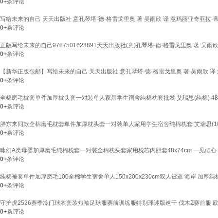
0+
条评论
写给未来的自己 天天出版社 意孔琴塔·德·格雷戈里奥 著 吴雨欣 译 意玛丽亚奇亚拉·蒂
0+
条评论
正版写给未来的自己9787501623891天天出版社(意)孔琴塔·德·格雷戈里奥 著 吴雨欣
0+
条评论
【新华正版包邮】写给未来的自己 天天出版社 意孔琴塔·德·格雷戈里奥 著 吴雨欣 译 
0+
条评论
全棉磨毛枕套单件加厚枕头套一对装单人家用学生宿舍纯棉枕套批发 艾瑞思(纯棉) 48cm
0+
条评论
胖东来同款全棉磨毛枕套单件加厚枕头套一对装单人家用学生宿舍纯棉枕套 艾瑞思(100%纯
0+
条评论
咏幻A类母婴加厚磨毛纯棉枕套一对装全棉枕头套家用枕芯内胆套48x74cm 一见倾心【A
0+
条评论
纯棉被套单件加厚磨毛100全棉学生宿舍单人150x200x230cm双人被罩 海岸 加厚纯棉
0+
条评论
守护虎2526赛季冷门球衣套装短袖足球服赛前训练服特别球迷版速干 伐木Z赛前服 欧
0+
条评论