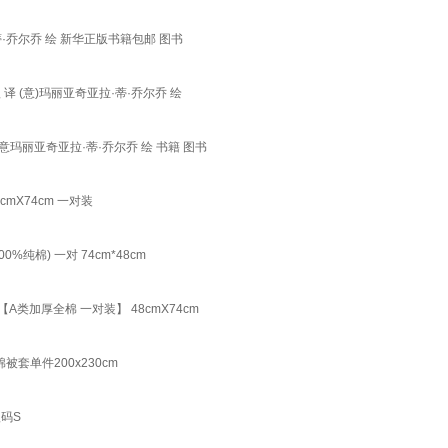
·乔尔乔 绘 新华正版书籍包邮 图书
 译 (意)玛丽亚奇亚拉·蒂·乔尔乔 绘
意玛丽亚奇亚拉·蒂·乔尔乔 绘 书籍 图书
X74cm 一对装
棉) 一对 74cm*48cm
类加厚全棉 一对装】 48cmX74cm
被套单件200x230cm
码S