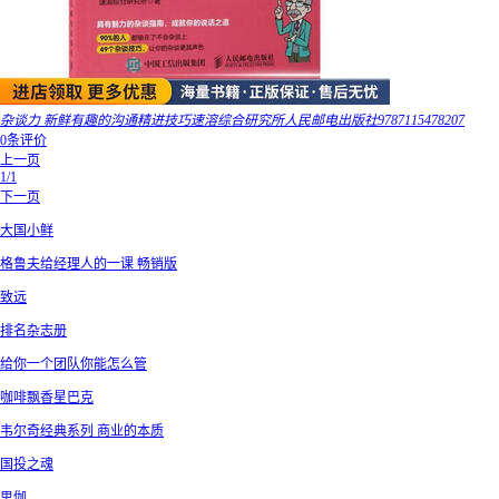
杂谈力 新鲜有趣的沟通精进技巧速溶综合研究所人民邮电出版社9787115478207
0条评价
上一页
1/1
下一页
大国小鲜
格鲁夫给经理人的一课 畅销版
致远
排名杂志册
给你一个团队你能怎么管
咖啡飘香星巴克
韦尔奇经典系列 商业的本质
国投之魂
思伽