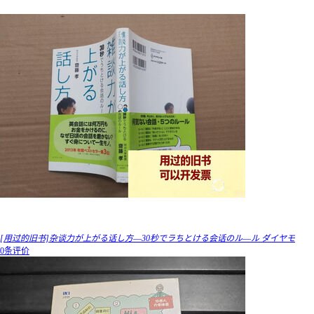
[用过的旧书]杂谈力が上がる话し方―30秒でラちとける会话のル―ル ダイヤモ
0条评价