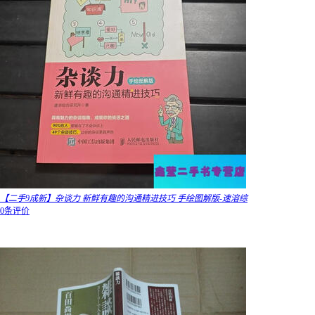
【二手9成新】杂谈力 新鲜有趣的沟通精进技巧 手绘图解版-速溶综
0条评价