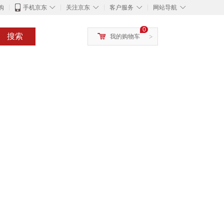
◇
◇
◇
◇
购
手机京东
关注京东
客户服务
网站导航
0
搜索
我的购物车
>