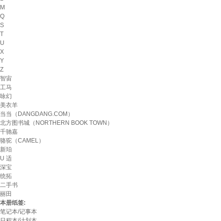
M
Q
S
T
U
X
Y
Z
智宙
工马
咏幻
美衣羊
当当（DANGDANG.COM）
北方图书城（NORTHERN BOOK TOWN）
千驰嘉
骆驼（CAMEL）
新珀
U 适
深宝
统拓
二手书
丽田
本册纸签:
笔记本/记事本
日程本/计划本