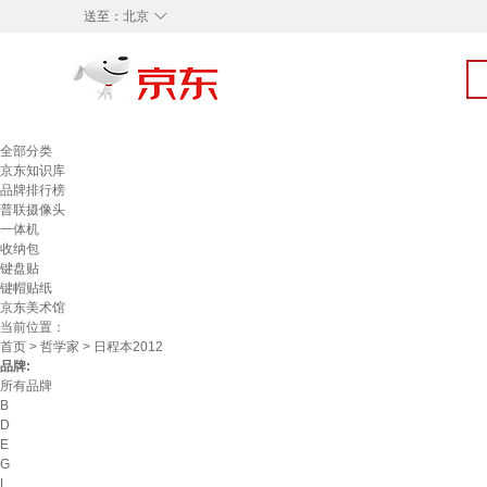
◇
送至：
北京
全部分类
京东知识库
品牌排行榜
普联摄像头
一体机
收纳包
键盘贴
键帽贴纸
京东美术馆
当前位置：
首页
>
哲学家
> 日程本2012
品牌:
所有品牌
B
D
E
G
L