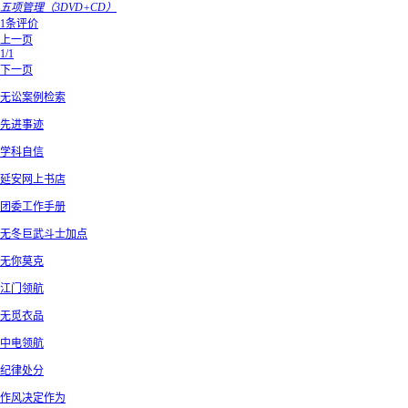
五项管理（3DVD+CD）
1条评价
上一页
1/1
下一页
无讼案例检索
先进事迹
学科自信
延安网上书店
团委工作手册
无冬巨武斗士加点
无你莫克
江门领航
无觅衣品
中电领航
纪律处分
作风决定作为