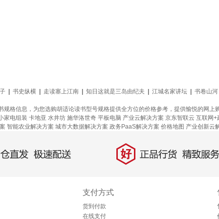
子
|
书史纵横
|
走读塞上江南
|
知日这就是三岛由纪夫
|
江城名家讲坛
|
书卷山河
书规格信息，为您选购胡适论读书型号规格提供全方位的价格参考，提供愉悦的网上
小家电组装
卡地亚
水井坊
施华洛世奇
平板电脑
产业云解决方案
京东智联云
互联网+
案
智能农业解决方案
城市大数据解决方案
政务PaaS解决方案
价格地图
产业创新云
好
直发，极速配送
正品行货，精致服务
支付方式
货到付款
在线支付