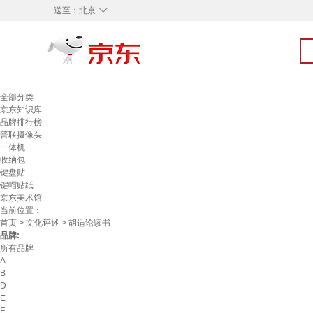
◇
送至：
北京
全部分类
京东知识库
品牌排行榜
普联摄像头
一体机
收纳包
键盘贴
键帽贴纸
京东美术馆
当前位置：
首页
>
文化评述
> 胡适论读书
品牌:
所有品牌
A
B
D
E
F