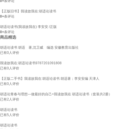
0+
条评论
【正版旧书】我读故我在:胡适论读书
0+
条评论
胡适论读书(我读故我在) 李安安 /正版
0+
条评论
商品精选
胡适论读书 胡适 著,沈卫威 编选 安徽教育出版社
已有
0
人评价
我读故我在:胡适论读书9787201091808
已有
0
人评价
【正版二手书】我读故我在:胡适论读书 胡适著；李安安编 天津人
已有
0
人评价
胡适论青春与理想—做最好的自己+我读故我在 胡适论读书（套装共2册）
已有
2
人评价
胡适论读书
已有
5
人评价
胡适论读书