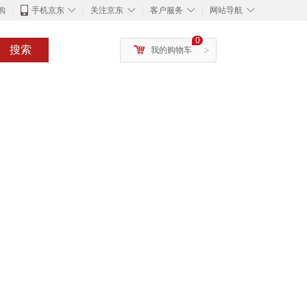
◇
◇
◇
◇
购
手机京东
关注京东
客户服务
网站导航
0
搜索
我的购物车
>