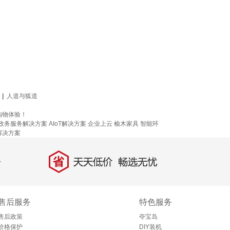
|
人道与狐道
购物体验！
政务服务解决方案
AIoT解决方案
企业上云
榆木家具
智能环
解决方案
省
天天低价，畅选无忧
售后服务
特色服务
售后政策
夺宝岛
价格保护
DIY装机