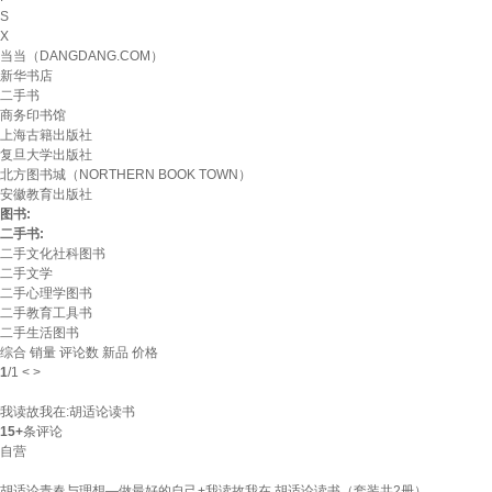
S
X
当当（DANGDANG.COM）
新华书店
二手书
商务印书馆
上海古籍出版社
复旦大学出版社
北方图书城（NORTHERN BOOK TOWN）
安徽教育出版社
图书:
二手书:
二手文化社科图书
二手文学
二手心理学图书
二手教育工具书
二手生活图书
综合
销量
评论数
新品
价格
1
/
1
<
>
我读故我在:胡适论读书
15+
条评论
自营
胡适论青春与理想—做最好的自己+我读故我在 胡适论读书（套装共2册）