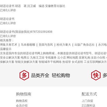
胡适论读书 胡适 著,沈卫威 编选 安徽教育出版社
已有
0
人评价
胡适论读书
已有
0
人评价
胡适论读书(我读故我在)9787201091808
已有
0
人评价
相关推荐：
博集天卷艺术
|
马未都都嘟
|
吾国与吾民
|
粉丝力量大
|
出版广角杂志社
|
永川电
温馨提示
京东是国内专业的胡适论读书网上购物商城，本频道提供胡适论读书型号、胡适论读
安全云解决方案
电商云
九牧王卫浴
专线服务
云小店
网站地图
皇家礼炮
女款小白鞋
保解决方案
智能文旅解决方案
智能城市干线网络
热缩管
女式皮鞋
工业互联网解决方
多
快
品类齐全，轻松购物
多仓
购物指南
配送方式
购物流程
上门自提
会员介绍
211限时达