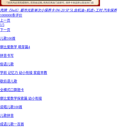
壳牌（Shell）都市光影单次小保养卡 0W-20 SP 5L含机油+机滤+工时 汽车保养
1000000条评价
上一页
1/5
下一页
儿歌100首
摩比爱数学 萌芽篇4
拼音书写
俗语儿歌
学前 记忆力 幼小衔接 家庭早教
歇后语儿歌
全横式口算题卡
摩比爱数学探索篇 幼小衔接
说唱儿歌100首
儿歌拼音
成语儿歌一百首