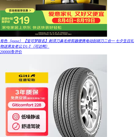
有色（yoose）【宝可梦联名】剃须刀鼻毛修剪器便携电动刮胡刀二合一 七夕生日礼
物送男友老公 D1-T（可达鸭）
200000条评价