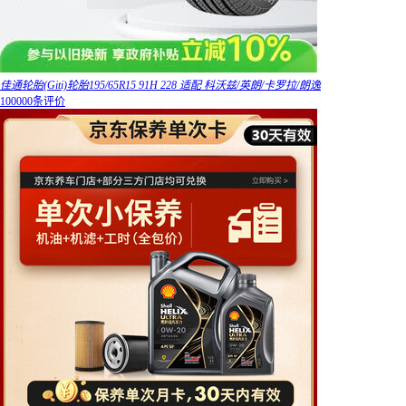
佳通轮胎(Giti)轮胎195/65R15 91H 228 适配 科沃兹/英朗/卡罗拉/朗逸
100000条评价