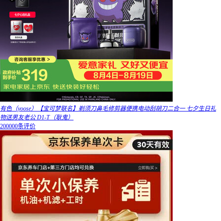
有色（yoose）【宝可梦联名】剃须刀鼻毛修剪器便携电动刮胡刀二合一 七夕生日礼
物送男友老公 D1-T（耿鬼）
200000条评价