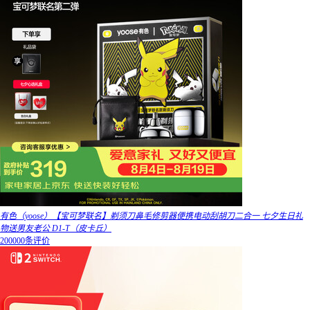
有色（yoose）【宝可梦联名】剃须刀鼻毛修剪器便携电动刮胡刀二合一 七夕生日礼
物送男友老公 D1-T（皮卡丘）
200000条评价