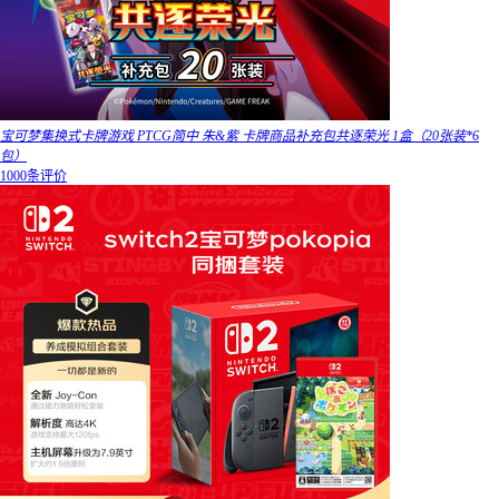
宝可梦集换式卡牌游戏 PTCG简中 朱&紫 卡牌商品补充包共逐荣光 1盒（20张装*6
包）
1000条评价