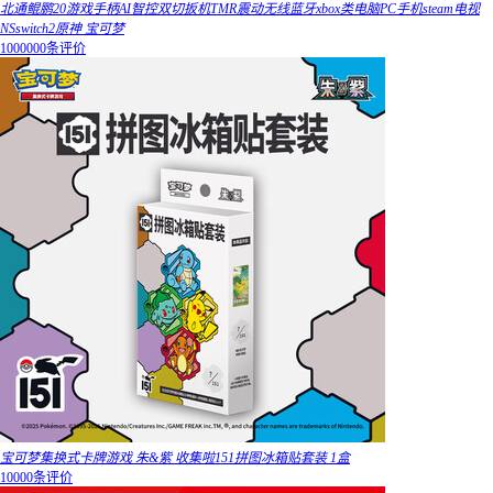
北通鲲鹏20游戏手柄AI智控双切扳机TMR震动无线蓝牙xbox类电脑PC手机steam电视
NSswitch2原神 宝可梦
1000000条评价
宝可梦集换式卡牌游戏 朱&紫 收集啦151拼图冰箱贴套装 1盒
10000条评价