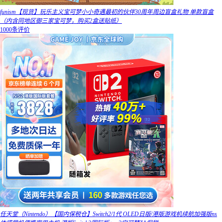
funism【现货】玩乐主义宝可梦小小奇遇最初的伙伴30周年周边盲盒礼物 单款盲盒
（内含同地区御三家宝可梦，购买2盒送贴纸）
1000条评价
任天堂（Nintendo）【国内保税仓】Switch2/1代 OLED日版/港版游戏机续航加强版ns