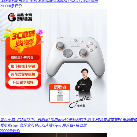
体感掌机便携家用主机 港版Switch2国际版+ns2宝可梦ZA保税
200000条评价
盖世小鸡（GAMESIR）启明星2适用switch2无线游戏手柄 手机NS安卓苹果PC电脑宏编
程电视steam蓝牙宝可梦za双人成行pro 辉光白+接收器
20000条评价