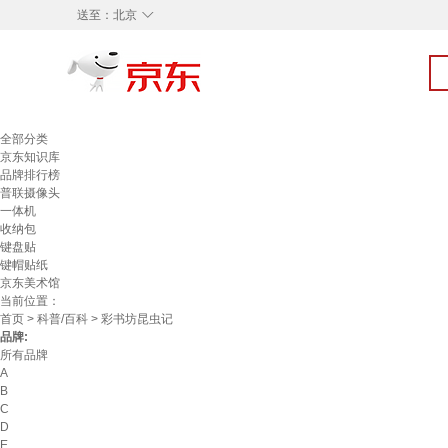
◇
送至：
北京
全部分类
京东知识库
品牌排行榜
普联摄像头
一体机
收纳包
键盘贴
键帽贴纸
京东美术馆
当前位置：
首页
>
科普/百科
> 彩书坊昆虫记
品牌:
所有品牌
A
B
C
D
E