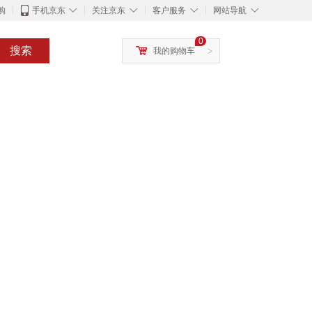
◇
◇
◇
◇
购
手机京东
关注京东
客户服务
网站导航
0
搜索
我的购物车
>