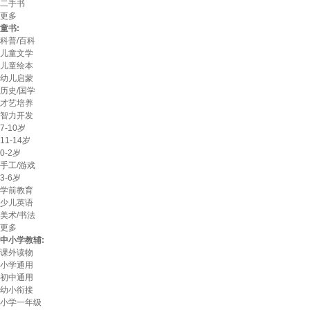
二手书
更多
童书:
科普/百科
儿童文学
儿童绘本
幼儿启蒙
历史/国学
才艺培养
智力开发
7-10岁
11-14岁
0-2岁
手工/游戏
3-6岁
学前教育
少儿英语
美术/书法
更多
中小学教辅:
课外读物
小学通用
初中通用
幼小衔接
小学一年级