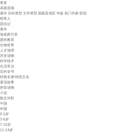
更多
高级选项:
著作
百科类型
文学类型
国家及地区
年龄
热门作家
阶段
稻草人
昆虫记
童年
海底两万里
爱的教育
生物世界
人文地理
历史读物
科学技术
生活常识
百科全书
经典名著/传统文化
童话故事
拼音读物
小说
散文诗歌
中国
外国
0-2岁
3-6岁
7-10岁
11-14岁