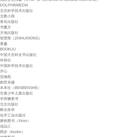
DOLPHINMEDIA
北京科学技术出版社
北教小雨
青岛出版社
书魔方
天地出版社
智慧熊（ZHIHUIXIONG）
童趣
BOOKUU
中国大百科全书出版社
外研社
中国科学技术出版社
开心
浩瀚苑
創世卓越
本本社（BENBENSHE）
甘肃少年儿童出版社
学而狮童书
北京出版社
邺水朱华
化学工业出版社
磨铁图书（Xiron）
读品汇
阔步（kuobu）