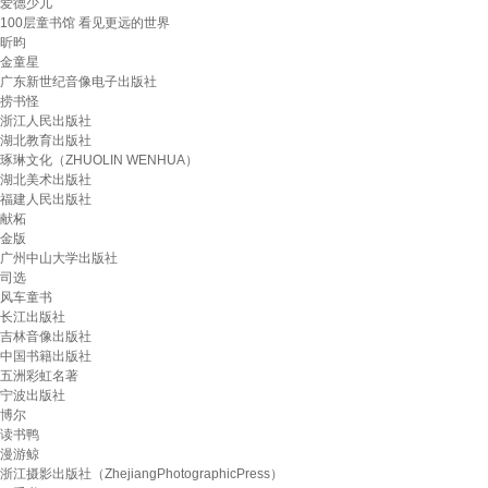
爱德少儿
100层童书馆 看见更远的世界
昕昀
金童星
广东新世纪音像电子出版社
捞书怪
浙江人民出版社
湖北教育出版社
琢琳文化（ZHUOLIN WENHUA）
湖北美术出版社
福建人民出版社
献柘
金版
广州中山大学出版社
司选
风车童书
长江出版社
吉林音像出版社
中国书籍出版社
五洲彩虹名著
宁波出版社
博尔
读书鸭
漫游鲸
浙江摄影出版社（ZhejiangPhotographicPress）