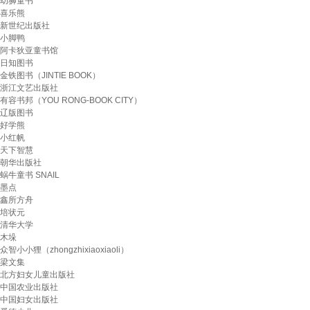
幼狮童书
喜乐熊
新世纪出版社
小脚鸭
阿卡狄亚童书馆
日知图书
金铁图书（JINTIE BOOK）
浙江文艺出版社
有容书邦（YOU RONG-BOOK CITY）
辽版图书
好学熊
小红帆
天下智慧
朝华出版社
蜗牛童书 SNAIL
墨点
鑫所方舟
培状元
清华大学
木垛
众智小小狸（zhongzhixiaoxiaoli）
梁文集
北方妇女儿童出版社
中国农业出版社
中国妇女出版社