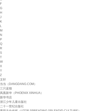
F
G
H
J
K
L
M
N
P
Q
R
S
T
W
X
Y
Z
文轩
当当（DANGDANG.COM）
三只蓝猫
凤凰新华（PHOENIX XINHUA）
新华书店
浙江少年儿童出版社
二十一世纪出版社
禹田文化传媒（UTOP SPREADING SPLENDID CULTURE）