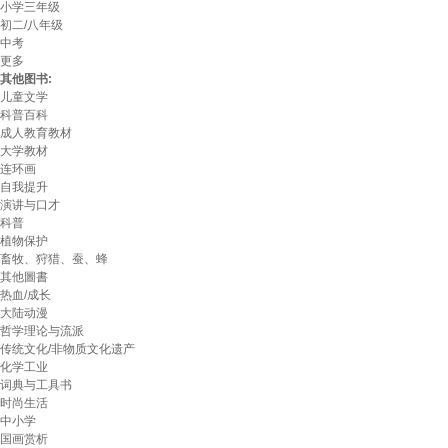
小学三年级
初二/八年级
中考
更多
其他图书:
儿童文学
科普百科
成人教育教材
大学教材
连环画
自我提升
演讲与口才
科普
植物保护
畜牧、狩猎、蚕、蜂
其他圖書
热血/成长
大陆动漫
哲学理论与流派
传统文化/非物质文化遗产
化学工业
词典与工具书
时尚生活
中小学
国画赏析