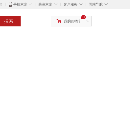
◇
◇
◇
◇
购
手机京东
关注京东
客户服务
网站导航
0
搜索
我的购物车
>