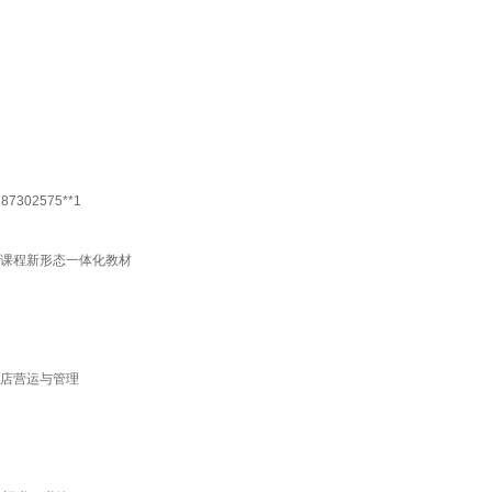
02575**1
放课程新形态一体化教材
业门店营运与管理