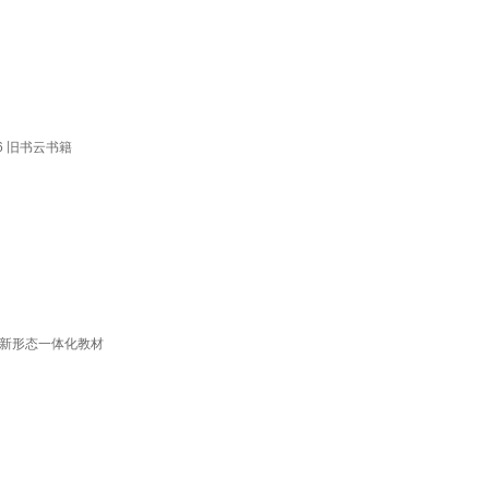
6 旧书云书籍
程新形态一体化教材