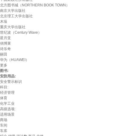
北方图书城（NORTHERN BOOK TOWN）
南京大学出版社
北京理工大学出版社
木垛
重庆大学出版社
世纪波（Century Wave）
星月亚
俏博莱
诗乐奇
丽田
华为（HUAWEI）
更多
图书:
安防用品:
安全警示标识
科目:
经济管理
体育
化学工业
高级选项:
适用场景
商场
车间
车库