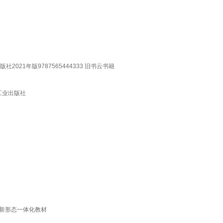
21年版9787565444333 旧书云书籍
工业出版社
程新形态一体化教材