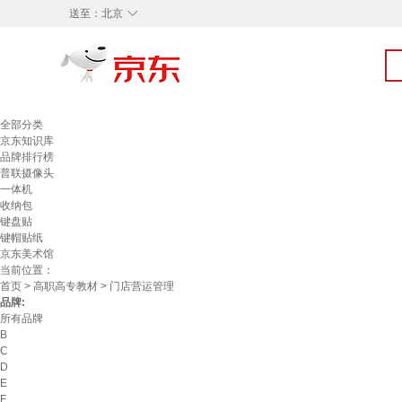
◇
送至：
北京
全部分类
京东知识库
品牌排行榜
普联摄像头
一体机
收纳包
键盘贴
键帽贴纸
京东美术馆
当前位置：
首页
>
高职高专教材
> 门店营运管理
品牌:
所有品牌
B
C
D
E
F