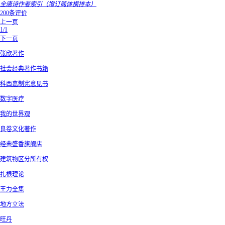
全唐诗作者索引（增订简体横排本）
200条评价
上一页
1/1
下一页
张欣著作
社会经典著作书籍
科西嘉制宪意见书
数字医疗
我的世界观
良卷文化著作
经典盛香旗舰店
建筑物区分所有权
扎根理论
王力全集
地方立法
旺丹