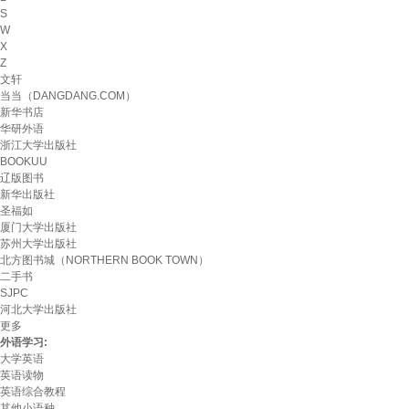
S
W
X
Z
文轩
当当（DANGDANG.COM）
新华书店
华研外语
浙江大学出版社
BOOKUU
辽版图书
新华出版社
圣福如
厦门大学出版社
苏州大学出版社
北方图书城（NORTHERN BOOK TOWN）
二手书
SJPC
河北大学出版社
更多
外语学习:
大学英语
英语读物
英语综合教程
其他小语种