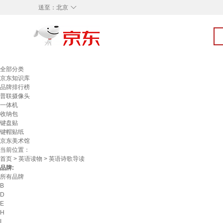
◇
送至：
北京
全部分类
京东知识库
品牌排行榜
普联摄像头
一体机
收纳包
键盘贴
键帽贴纸
京东美术馆
当前位置：
首页
>
英语读物
> 英语诗歌导读
品牌:
所有品牌
B
D
E
H
L