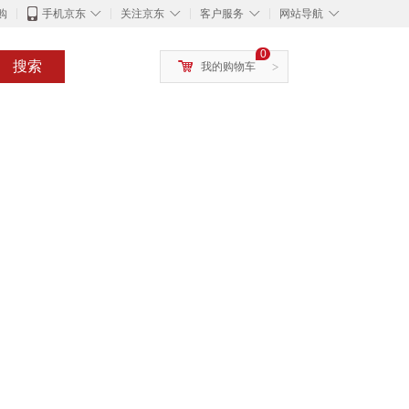
◇
◇
◇
◇
购
手机京东
关注京东
客户服务
网站导航
0
搜索
我的购物车
>