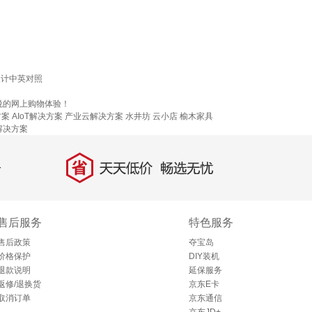
人计中英对照
悦的网上购物体验！
方案
AIoT解决方案
产业云解决方案
水井坊
云小店
榆木家具
解决方案
省
天天低价，畅选无忧
售后服务
特色服务
售后政策
夺宝岛
价格保护
DIY装机
退款说明
延保服务
返修/退换货
京东E卡
取消订单
京东通信