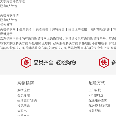
大学英语诗歌导读
已有
0
人评价
英语诗歌导读
已有
9
人评价
相关推荐：
英语早读网
|
生命英语
|
英语演说
|
贝特英语
|
英语原声读物
|
在耶鲁听演讲
|
温馨提示
京东是国内专业的英语诗歌导读网上购物商城，本频道提供英语诗歌导读型号、英语
城市大数据解决方案
平板电脑
互联网+政务服务解决方案
价格地图
小家电组装
卡地
智能农业解决方案
施华洛世奇
智能文旅解决方案
网站地图
京东智联云
企业上云
智
多
快
品类齐全，轻松购物
多仓
购物指南
配送方式
购物流程
上门自提
会员介绍
211限时达
生活旅行/团购
配送服务查询
常见问题
配送费收取标准
大家电
海外配送