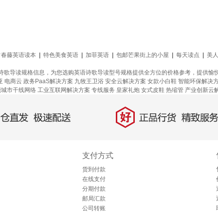
常春藤英语读本
|
特色美食英语
|
加菲英语
|
包邮芒果街上的小屋
|
每天读点
|
美
诗歌导读规格信息，为您选购英语诗歌导读型号规格提供全方位的价格参考，提供愉
亚
电商云
政务PaaS解决方案
九牧王卫浴
安全云解决方案
女款小白鞋
智能环保解决
能城市干线网络
工业互联网解决方案
专线服务
皇家礼炮
女式皮鞋
热缩管
产业创新云
好
直发，极速配送
正品行货，精致服务
支付方式
货到付款
在线支付
分期付款
邮局汇款
公司转账