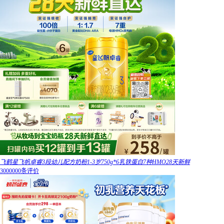
飞鹤星飞帆卓睿3段幼儿配方奶粉1-3岁750g*6乳铁蛋白7种HMO28天新鲜
3000000条评价