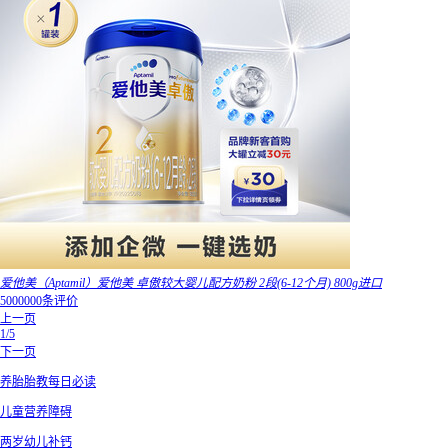
爱他美（Aptamil）爱他美 卓傲较大婴儿配方奶粉 2段(6-12个月) 800g进口
5000000条评价
上一页
1/5
下一页
养胎胎教每日必读
儿童营养障碍
两岁幼儿补钙