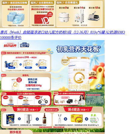
惠氏（Wyeth）启赋蕴淳进口幼儿配方奶粉3段（12-36月）810g*6罐 A2奶源HMO
100000条评价