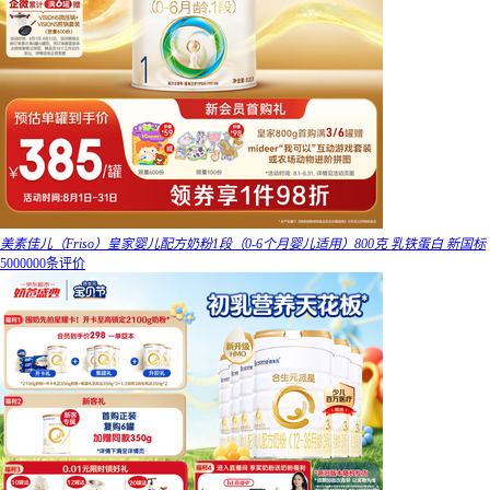
美素佳儿（Friso）皇家婴儿配方奶粉1段（0-6个月婴儿适用）800克 乳铁蛋白 新国标
5000000条评价