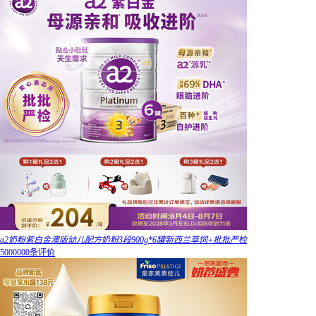
a2奶粉紫白金澳版幼儿配方奶粉3段900g*6罐新西兰草饲+批批严检
5000000条评价