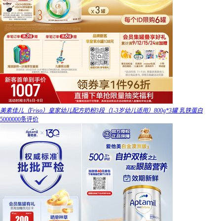
美素佳儿（Friso）皇家幼儿配方奶粉3段（1-3岁幼儿适用）800g*3罐 乳铁蛋白
5000000条评价