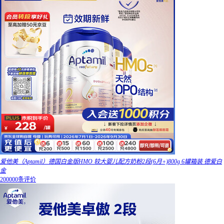
爱他美（Aptamil）德国白金版HMO 较大婴儿配方奶粉2段(6月+)800g 6罐箱装 德爱白
金
200000条评价