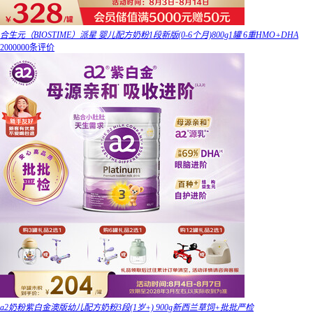
合生元（BIOSTIME）派星 婴儿配方奶粉1段新版(0-6个月)800g1罐 6重HMO+DHA
2000000条评价
a2奶粉紫白金澳版幼儿配方奶粉3段(1岁+) 900g新西兰草饲+批批严检