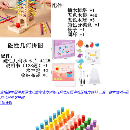
立始抽木棍平衡游戏儿童专注力训练玩具幼儿园中班区域角材料 三合一抽木游戏+磁
力几何形状拼图
1条评价