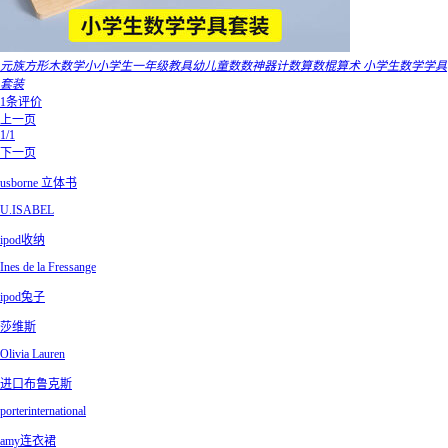
元族方形木数学小小学生一年级教具幼儿童数数神器计数算数棍算术 小学生数学学具
套装
1条评价
上一页
1/1
下一页
usborne 立体书
U.ISABEL
ipod收纳
Ines de la Fressange
ipod兔子
莎维斯
Olivia Lauren
进口布鲁克斯
porterinternational
amy连衣裙