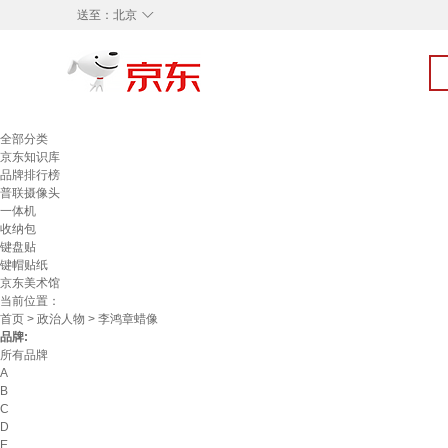
◇
送至：
北京
全部分类
京东知识库
品牌排行榜
普联摄像头
一体机
收纳包
键盘贴
键帽贴纸
京东美术馆
当前位置：
首页
>
政治人物
> 李鸿章蜡像
品牌:
所有品牌
A
B
C
D
E