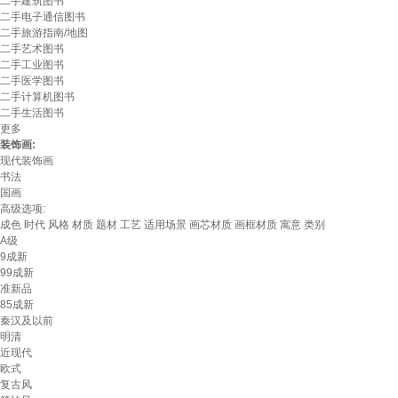
二手建筑图书
二手电子通信图书
二手旅游指南/地图
二手艺术图书
二手工业图书
二手医学图书
二手计算机图书
二手生活图书
更多
装饰画:
现代装饰画
书法
国画
高级选项:
成色
时代
风格
材质
题材
工艺
适用场景
画芯材质
画框材质
寓意
类别
A级
9成新
99成新
准新品
85成新
秦汉及以前
明清
近现代
欧式
复古风