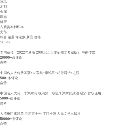
宣纸
木制
金属
励志
健康
古籍善本影印本
史部
综合
销量
评论数
新品
价格
1
/
1
<
>
李鸿章传（2022年新版 20世纪五大传记图文典藏版） 中南传媒
20000+
条评论
自营
中国名人大传曾国藩+左宗棠+李鸿章+胡雪岩+张之洞
500+
条评论
自营
中国名人大传：李鸿章传 晚清第一权臣李鸿章的政治 经济 官场谋略
5000+
条评论
自营
大清重臣李鸿章 关河五十州 罗胖推荐 人民文学出版社
50000+
条评论
自营