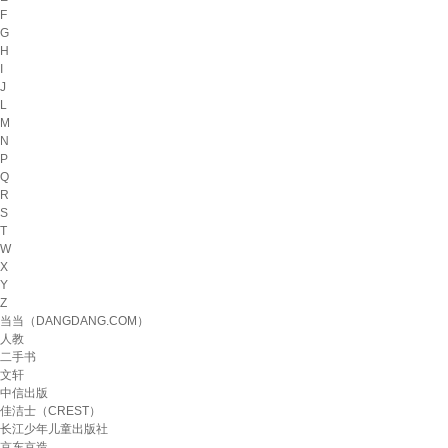
F
G
H
I
J
L
M
N
P
Q
R
S
T
W
X
Y
Z
当当（DANGDANG.COM）
人教
二手书
文轩
中信出版
佳洁士（CREST）
长江少年儿童出版社
京东京造