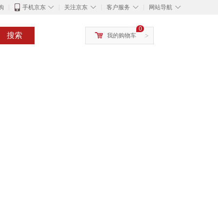
◇
◇
◇
◇
购
手机京东
关注京东
客户服务
网站导航
0
搜索
我的购物车
>