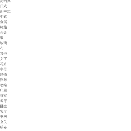
简约风
日式
新中式
中式
金属
树脂
合金
银
玻璃
布
其他
文字
花卉
字母
静物
浮雕
喷绘
印刷
茶室
餐厅
卧室
客厅
书房
玄关
绢布