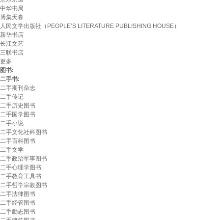
中华书局
博集天卷
人民文学出版社（PEOPLE’S LITERATURE PUBLISHING HOUSE）
新华书店
长江文艺
三联书店
更多
图书:
二手书:
二手期刊杂志
二手传记
二手历史图书
二手国学图书
二手小说
二手文化社科图书
二手百科图书
二手文学
二手政治军事图书
二手心理学图书
二手教育工具书
二手哲学宗教图书
二手法律图书
二手经管图书
二手励志图书