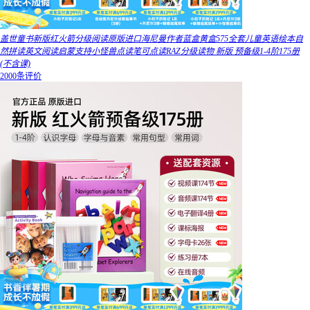
盖世童书新版红火箭分级阅读原版进口海尼曼作者蓝盒黄盒575全套儿童英语绘本自
然拼读英文阅读启蒙支持小怪兽点读笔可点读RAZ分级读物 新版 预备级1-4阶175册
(不含课)
2000条评价