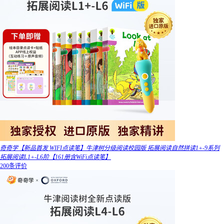
奇奇学【新品首发 WIFI点读笔】牛津树分级阅读校园版 拓展阅读自然拼读1+-9系列
拓展阅读L1+-L6阶【161册含WiFi点读笔】
200条评价