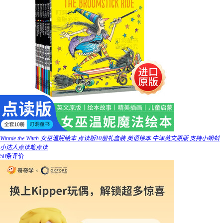
Winnie the Witch 女巫温妮绘本 点读版10册礼盒装 英语绘本 牛津英文原版 支持小蝌蚪
小达人点读笔点读
50条评价