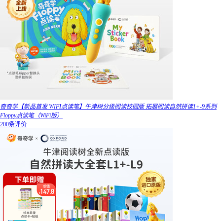
奇奇学【新品首发 WIFI点读笔】牛津树分级阅读校园版 拓展阅读自然拼读1+-9系列
Floppy点读笔（WiFi版）
200条评价