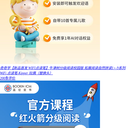
奇奇学【新品首发 WIFI点读笔】牛津树分级阅读校园版 拓展阅读自然拼读1+-9系列
WiFi 点读笔-Kipper 玩偶（替换头）
200条评价