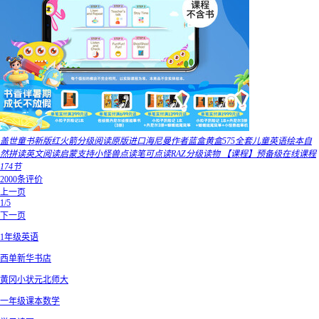
盖世童书新版红火箭分级阅读原版进口海尼曼作者蓝盒黄盒575全套儿童英语绘本自
然拼读英文阅读启蒙支持小怪兽点读笔可点读RAZ分级读物 【课程】预备级在线课程
174节
2000条评价
上一页
1/5
下一页
1年级英语
西单新华书店
黄冈小状元北师大
一年级课本数学