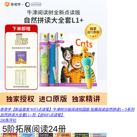
奇奇学【新品首发 WIFI点读笔】牛津树分级阅读校园版 拓展阅读自然拼读1+-9系列
自然拼读大全套L1+阶【含WiFi点读笔】
200条评价