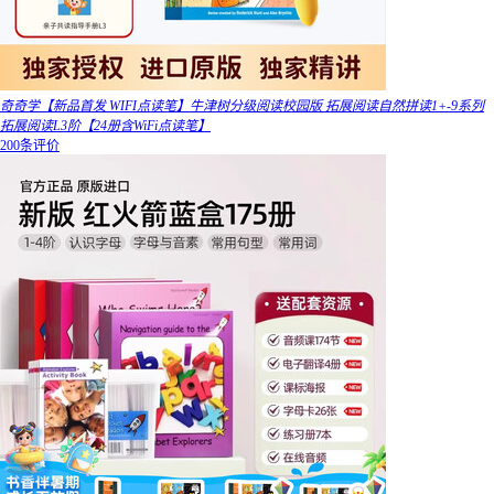
奇奇学【新品首发 WIFI点读笔】牛津树分级阅读校园版 拓展阅读自然拼读1+-9系列
拓展阅读L3阶【24册含WiFi点读笔】
200条评价