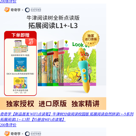
200条评价
奇奇学【新品首发 WIFI点读笔】牛津树分级阅读校园版 拓展阅读自然拼读1+-9系列
拓展阅读L1+-L3阶【95册含WiFi点读笔】
200条评价