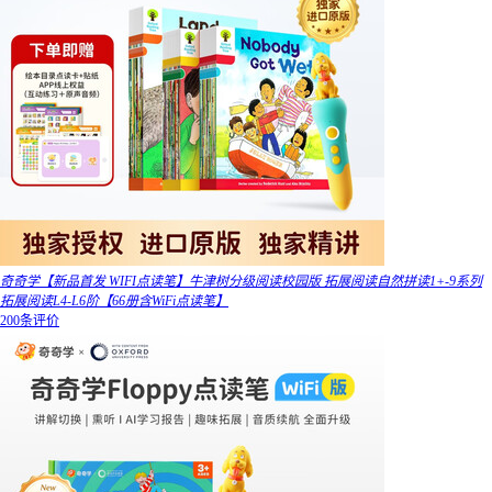
奇奇学【新品首发 WIFI点读笔】牛津树分级阅读校园版 拓展阅读自然拼读1+-9系列
拓展阅读L4-L6阶【66册含WiFi点读笔】
200条评价