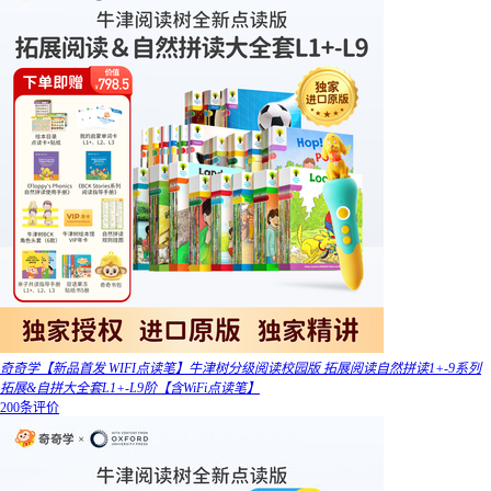
奇奇学【新品首发 WIFI点读笔】牛津树分级阅读校园版 拓展阅读自然拼读1+-9系列
拓展&自拼大全套L1+-L9阶【含WiFi点读笔】
200条评价