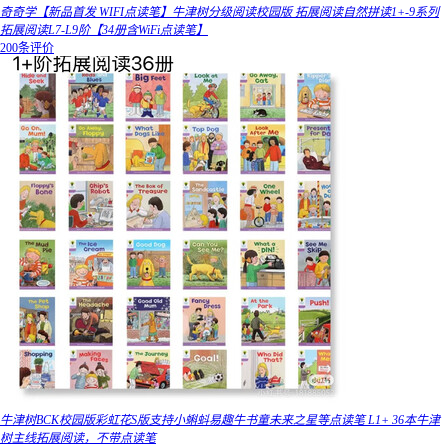
奇奇学【新品首发 WIFI点读笔】牛津树分级阅读校园版 拓展阅读自然拼读1+-9系列
拓展阅读L7-L9阶【34册含WiFi点读笔】
200条评价
牛津树BCK校园版彩虹花S版支持小蝌蚪易趣牛书童未来之星等点读笔 L1+ 36本牛津
树主线拓展阅读，不带点读笔