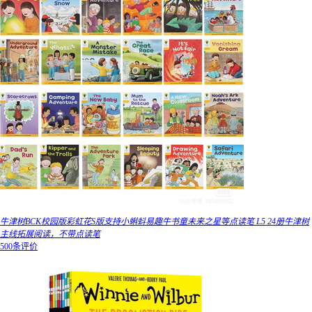
牛津树BCK校园版彩虹花S版支持小蝌蚪易趣牛书童未来之星等点读笔 L5 24册牛津树
主线拓展阅读，不带点读笔
500条评价