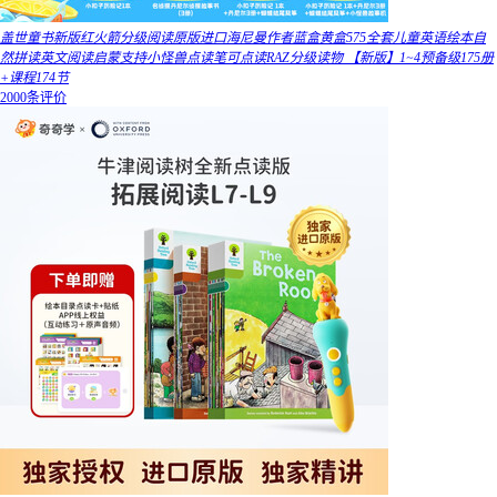
盖世童书新版红火箭分级阅读原版进口海尼曼作者蓝盒黄盒575全套儿童英语绘本自
然拼读英文阅读启蒙支持小怪兽点读笔可点读RAZ分级读物 【新版】1~4预备级175册
+课程174节
2000条评价