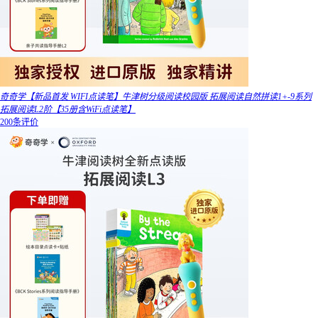
奇奇学【新品首发 WIFI点读笔】牛津树分级阅读校园版 拓展阅读自然拼读1+-9系列
拓展阅读L2阶【35册含WiFi点读笔】
200条评价