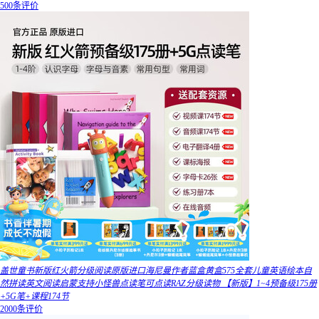
500条评价
盖世童书新版红火箭分级阅读原版进口海尼曼作者蓝盒黄盒575全套儿童英语绘本自
然拼读英文阅读启蒙支持小怪兽点读笔可点读RAZ分级读物 【新版】1~4预备级175册
+5G笔+课程174节
2000条评价