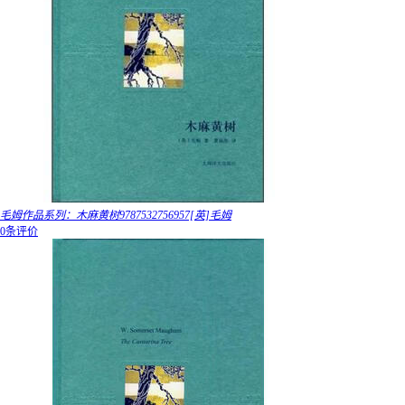
毛姆作品系列：木麻黄树9787532756957[英]毛姆
0条评价