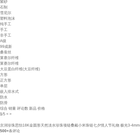
紫砂
石制
雪尼尔
塑料泡沫
纯手工
手工
非手工
A级
99成新
桑蚕丝
莱赛尔纤维
莱赛尔纤维
大豆蛋白纤维(大豆纤维)
方形
正方形
单层
嵌入排水式
防水
防滑
综合
销量
评论数
新品
价格
1
/
5
<
>
京润珍珠思怡18K金圆形天然淡水珍珠项链叠戴小米珠链七夕情人节礼物 极光3-4mm4
500+
条评论