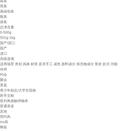
箱装
简装
基础包装
散装
袋装
总净含量:
0-500g
501g-1kg
国产/进口:
国产
进口
高级选项:
适用场景
类别
风格
材质
是否手工
成色
面料成分
填充物成分
形状
款式
功能
休闲
约会
聚会
茶盘
青少年励志/大学生指南
医学文献
双列角接触球轴承
普通茶壶
其他
简约风
ins风
陶瓷