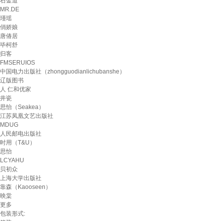
石金道
MR.DE
瑾瑶
俏娇娘
唐偆居
毕柯舒
归客
FMSERUIOS
中国电力出版社（zhongguodianlichubanshe）
辽版图书
人 仁和优家
井瓷
思怡（Seakea）
江苏凤凰文艺出版社
MDUG
人民邮电出版社
时用（T&U）
思怡
LCYAHU
贝初众
上海大学出版社
靠森（Kaooseen）
映棠
更多
包装形式: