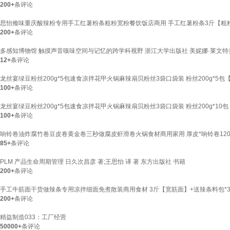
200+
条评论
思怡飨味重庆酸辣粉专用手工红薯粉条粗粉宽粉餐饮饭店商用 手工红薯粉条3斤【粗
200+
条评论
多感知博物馆 触摸声音嗅味空间与记忆的跨学科视野 浙江大学出版社 美妮娜·莱文特美
12+
条评论
龙丝宴绿豆粉丝200g*5包速食凉拌花甲火锅麻辣扇贝粉丝3袋口袋装 粉丝200g*5
100+
条评论
龙丝宴绿豆粉丝200g*5包速食凉拌花甲火锅麻辣扇贝粉丝3袋口袋装 粉丝200g*10
100+
条评论
响铃卷油炸腐竹卷豆皮卷黄金卷三秒做腐皮虾滑卷火锅食材商用家用 厚皮*响铃卷120g
85+
条评论
PLM 产品生命周期管理 日久次昌彦 著;王思怡 译 著 东方出版社 书籍
200+
条评论
手工牛筋面干货做辣条专用凉拌细面免煮散装商用食材 3斤【宽筋面】+送辣条料包*
200+
条评论
精益制造033：工厂经营
50000+
条评论