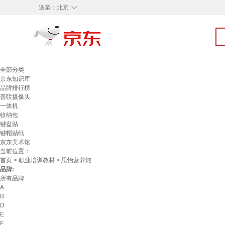
◇
送至：
北京
全部分类
京东知识库
品牌排行榜
普联摄像头
一体机
收纳包
键盘贴
键帽贴纸
京东美术馆
当前位置：
首页
>
职业培训教材
> 思怡营养炖
品牌:
所有品牌
A
B
D
E
F