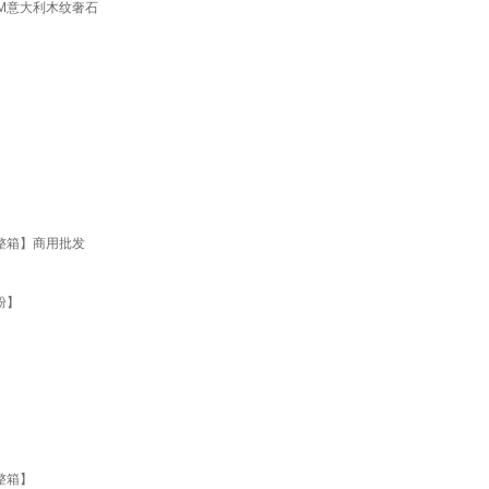
CM意大利木纹奢石
整箱】商用批发
粉】
整箱】