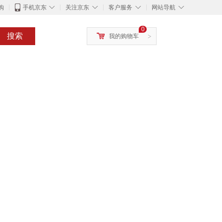
◇
◇
◇
◇
购
手机京东
关注京东
客户服务
网站导航
0
搜索
我的购物车
>