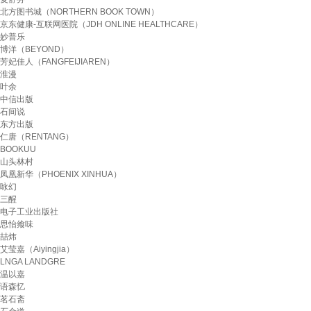
北方图书城（NORTHERN BOOK TOWN）
京东健康-互联网医院（JDH ONLINE HEALTHCARE）
妙普乐
博洋（BEYOND）
芳妃佳人（FANGFEIJIAREN）
淮漫
叶余
中信出版
石间说
东方出版
仁唐（RENTANG）
BOOKUU
山头林村
凤凰新华（PHOENIX XINHUA）
咏幻
三醒
电子工业出版社
思怡飨味
喆炜
艾莹嘉（Aiyingjia）
LNGA LANDGRE
温以嘉
语森忆
茗石斋