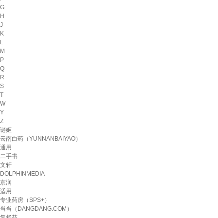
G
H
J
K
L
M
P
Q
R
S
T
W
Y
Z
谜姬
云南白药（YUNNANBAIYAO）
通用
二手书
文轩
DOLPHINMEDIA
京润
适用
专业药房（SPS+）
当当（DANGDANG.COM）
复舒芬