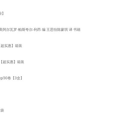
粉】
阿尔瓦罗·帕斯夸尔-利昂 编 王思怡陈蒙琪 译 书籍
包【超实惠】箱装
包【超实惠】箱装
/30卷【3盒】
3袋