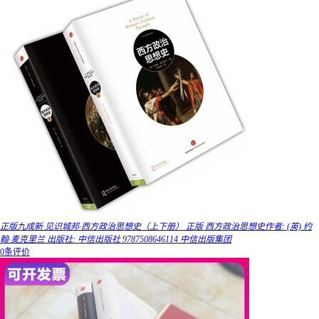
正版九成新 见识城邦·西方政治思想史（上下册） 正版 西方政治思想史作者: (英) 约
翰·麦克里兰 出版社: 中信出版社 9787508646114 中信出版集团
0条评价