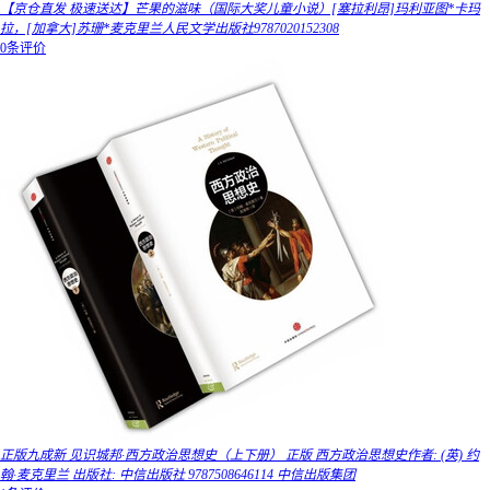
【京仓直发 极速送达】芒果的滋味（国际大奖儿童小说）[塞拉利昂]玛利亚图*卡玛
拉，[加拿大]苏珊*麦克里兰人民文学出版社9787020152308
0条评价
正版九成新 见识城邦·西方政治思想史（上下册） 正版 西方政治思想史作者: (英) 约
翰·麦克里兰 出版社: 中信出版社 9787508646114 中信出版集团