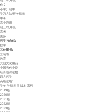
初二/八年级
作文
小学升初中
学习方法/报考指南
中考
高中通用
初三/九年级
高考
更多
科学与自然:
数学
其他图书:
套装书
教育
其他文化用品
中国当代小说
经济通识读物
西方哲学
高级选项:
学年
学期
科目
版本
系列
2019版
2020版
2021版
2022版
2023版