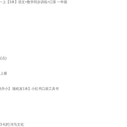
上【3本】语文+数学同步训练+口算 一年级
起点)
级上册
幼升小】 随机发1本】小红书口袋工具书
-6岁] 河马文化