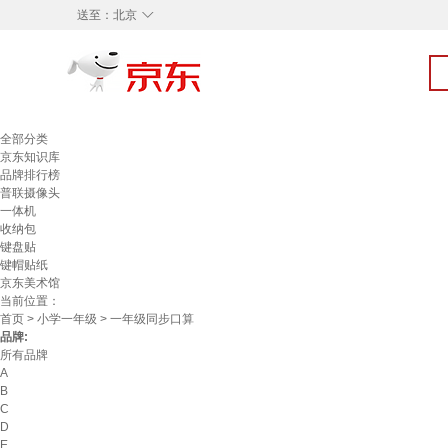
◇
送至：
北京
全部分类
京东知识库
品牌排行榜
普联摄像头
一体机
收纳包
键盘贴
键帽贴纸
京东美术馆
当前位置：
首页
>
小学一年级
> 一年级同步口算
品牌:
所有品牌
A
B
C
D
E