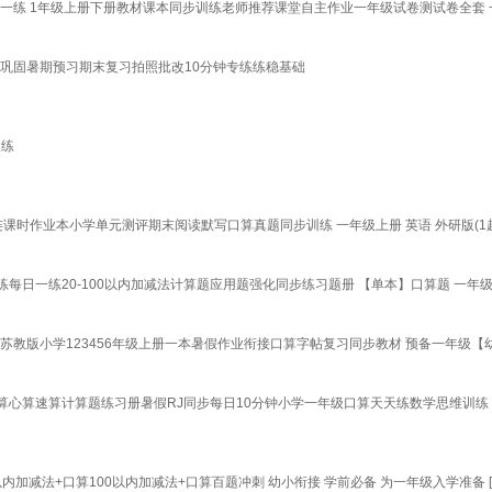
一练 1年级上册下册教材课本同步训练老师推荐课堂自主作业一年级试卷测试卷全套 一
后巩固暑期预习期末复习拍照批改10分钟专练练稳基础
天练
课时作业本小学单元测评期末阅读默写口算真题同步训练 一年级上册 英语 外研版(1
日一练20-100以内加减法计算题应用题强化同步练习题册 【单本】口算题 一年
苏教版小学123456年级上册一本暑假作业衔接口算字帖复习同步教材 预备一年级【
心算速算计算题练习册暑假RJ同步每日10分钟小学一年级口算天天练数学思维训练
加减法+口算100以内加减法+口算百题冲刺 幼小衔接 学前必备 为一年级入学准备 [3