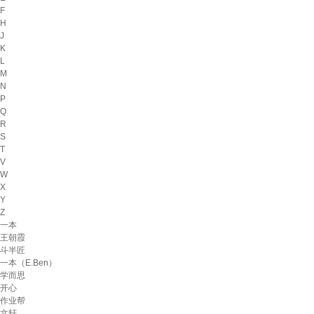
F
H
J
K
L
M
N
P
Q
R
S
T
V
W
X
Y
Z
一本
王朝霞
斗半匠
一本（E.Ben）
学而思
开心
作业帮
文轩