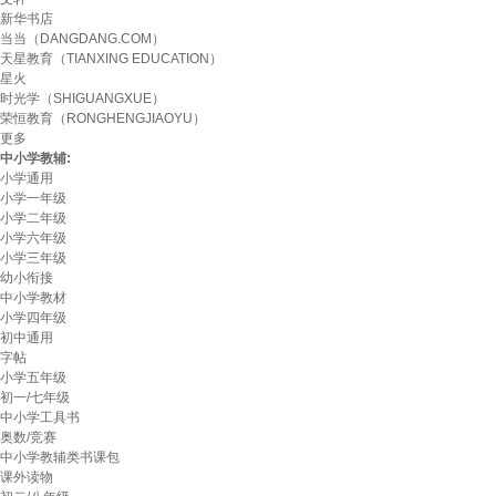
新华书店
当当（DANGDANG.COM）
天星教育（TIANXING EDUCATION）
星火
时光学（SHIGUANGXUE）
荣恒教育（RONGHENGJIAOYU）
更多
中小学教辅:
小学通用
小学一年级
小学二年级
小学六年级
小学三年级
幼小衔接
中小学教材
小学四年级
初中通用
字帖
小学五年级
初一/七年级
中小学工具书
奥数/竞赛
中小学教辅类书课包
课外读物