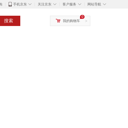
◇
◇
◇
◇
购
手机京东
关注京东
客户服务
网站导航
0
搜索
我的购物车
>