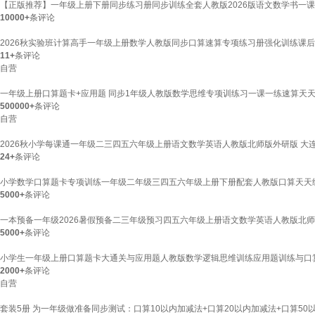
【正版推荐】一年级上册下册同步练习册同步训练全套人教版2026版语文数学书一课
10000+
条评论
2026秋实验班计算高手一年级上册数学人教版同步口算速算专项练习册强化训练课
11+
条评论
自营
一年级上册口算题卡+应用题 同步1年级人教版数学思维专项训练习一课一练速算天
500000+
条评论
自营
2026秋小学每课通一年级二三四五六年级上册语文数学英语人教版北师版外研版 大连
24+
条评论
小学数学口算题卡专项训练一年级二年级三四五六年级上册下册配套人教版口算天天练每
5000+
条评论
一本预备一年级2026暑假预备二三年级预习四五六年级上册语文数学英语人教版北师
5000+
条评论
小学生一年级上册口算题卡大通关与应用题人教版数学逻辑思维训练应用题训练与口算
2000+
条评论
自营
套装5册 为一年级做准备同步测试：口算10以内加减法+口算20以内加减法+口算50以内