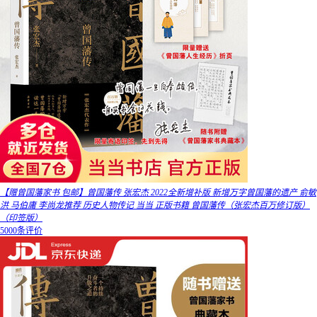
【赠曾国藩家书 包邮】曾国藩传 张宏杰 2022全新增补版 新增万字曾国藩的遗产 俞敏
洪 马伯庸 李尚龙推荐 历史人物传记 当当 正版书籍 曾国藩传（张宏杰百万修订版）
（印签版）
5000条评价