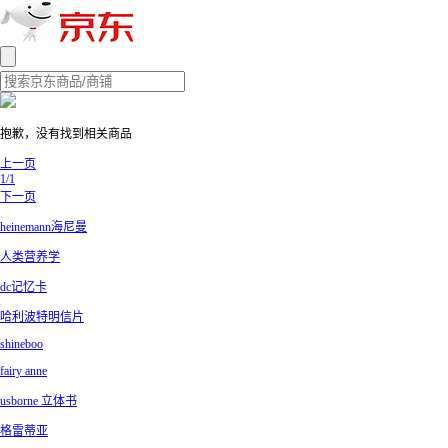
抱歉，没有找到相关商品
上一页
1/1
下一页
heinemann海尼曼
人类营养学
dc记忆卡
哈利波特明信片
shineboo
fairy anne
usborne 立体书
格雷蒂亚