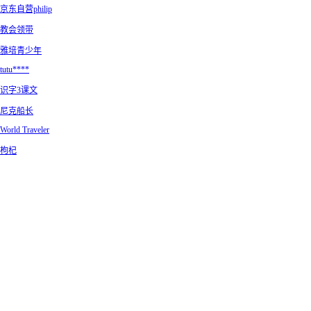
京东自营philip
教会领带
雅培青少年
tutu****
识字3课文
尼克船长
World Traveler
枸杞