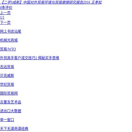
【二手9成新】中国对外贸易环境与贸易摩擦研究报告2016 王孝松
0条评价
上一页
1/1
下一页
网上书店汕尾
机械光商城
贸易/WTO
外贸高手客户成交技巧2 揭秘买手思维
志远贸易
贝克威斯
世纪贸易
国际贸易网
古董及艺术品
进出口大数据
单一窗口
天下无谋商谋经典