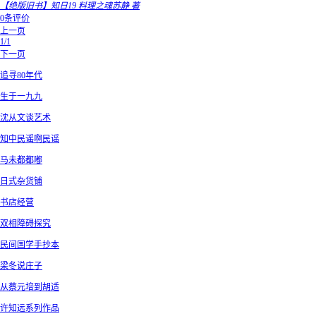
【绝版旧书】知日19 料理之魂苏静 著
0条评价
上一页
1/1
下一页
追寻80年代
生于一九九
沈从文谈艺术
知中民谣啊民谣
马未都都嘟
日式杂货铺
书店经营
双相障碍探究
民间国学手抄本
梁冬说庄子
从蔡元培到胡适
许知远系列作品