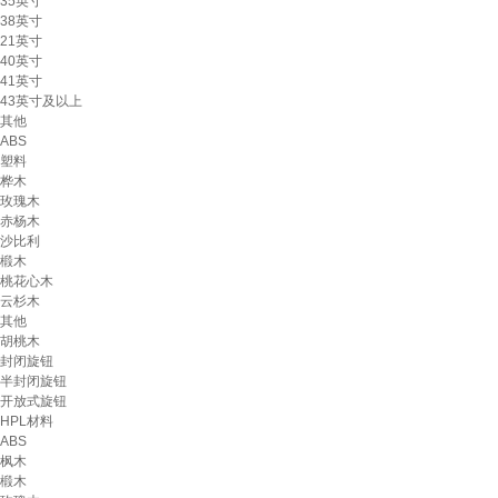
35英寸
38英寸
21英寸
40英寸
41英寸
43英寸及以上
其他
ABS
塑料
桦木
玫瑰木
赤杨木
沙比利
椴木
桃花心木
云杉木
其他
胡桃木
封闭旋钮
半封闭旋钮
开放式旋钮
HPL材料
ABS
枫木
椴木