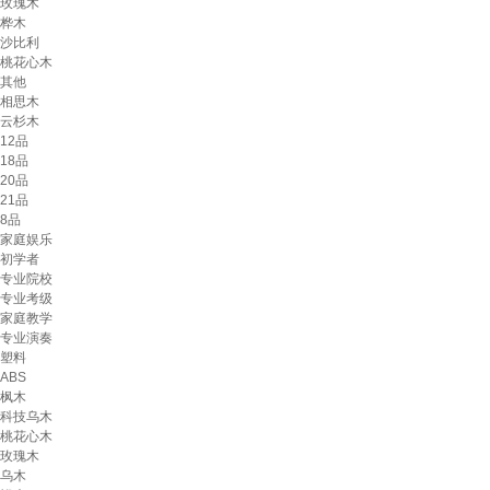
玫瑰木
桦木
沙比利
桃花心木
其他
相思木
云杉木
12品
18品
20品
21品
8品
家庭娱乐
初学者
专业院校
专业考级
家庭教学
专业演奏
塑料
ABS
枫木
科技乌木
桃花心木
玫瑰木
乌木