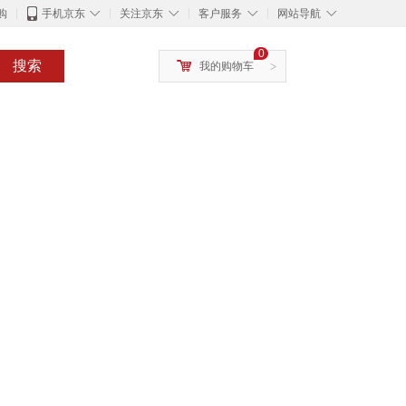
◇
◇
◇
◇
购
手机京东
关注京东
客户服务
网站导航
0
搜索
我的购物车
>