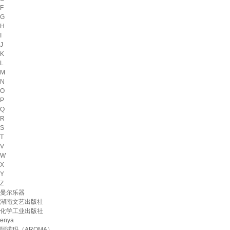
F
G
H
I
J
K
L
M
N
O
P
Q
R
S
T
V
W
X
Y
Z
曼尔乐器
湖南文艺出版社
化学工业出版社
enya
阿诺玛（AROMA）