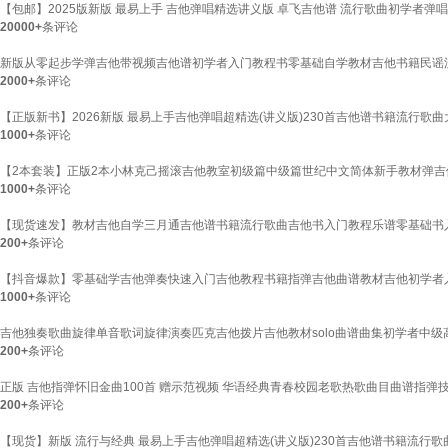
【包邮】2025版新版 最易上手 吉他弹唱精选讲义版 卓飞吉他谱 流行歌曲初学者弹
20000+
条评论
新版从零起步学弹吉他带视频吉他谱初学者入门教程书零基础自学教材吉他书籍民谣
2000+
条评论
【正版新书】2026新版 最易上手吉他弹唱超精选(讲义版)230首吉他谱书籍流行
1000+
条评论
【2本套装】正版2本小林克己摇滚吉他教室初级篇中级篇世纪中文简体新手教材弹
1000+
条评论
【现货速发】教材吉他自学三月通吉他谱书籍流行歌曲吉他书入门教程乐谱零基础书
200+
条评论
【抖音爆款】零基础学吉他弹奏快速入门吉他教程书籍指弹吉他曲谱教材吉他初学者
1000+
条评论
吉他独奏歌曲旋律单音歌词旋律演奏匹克吉他拨片吉他教材solo曲谱曲集初学者中级高
200+
条评论
正版 吉他指弹怀旧金曲100首 赠示范视频 华语经典青春校园老歌热歌曲目曲谱指弹技
200+
条评论
【现货】新版 流行与经典 最易上手吉他弹唱超精选(讲义版)230首吉他谱书籍流行