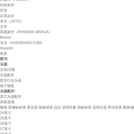
刘传风华
环贸
从零起步
卓乐（JOYO）
文轩
凤凰新华（PHOENIX XINHUA）
Ibanez
当当（DANGDANG.COM）
musedo
更多
图书:
乐器:
吉他/贝斯
乐器配件
西洋打击乐器
电子键盘
乐器配件:
其它乐器配件
高级选项:
规格
背侧板材质
卷弦器
面板材质
品位
适用对象
指板材质
适用乐器
琴弦材质
圆角/
24英寸
16英寸
26英寸
17英寸