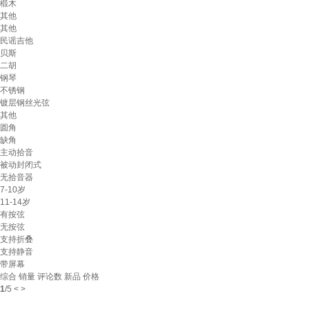
椴木
其他
其他
民谣吉他
贝斯
二胡
钢琴
不锈钢
镀层钢丝光弦
其他
圆角
缺角
主动拾音
被动封闭式
无拾音器
7-10岁
11-14岁
有按弦
无按弦
支持折叠
支持静音
带屏幕
综合
销量
评论数
新品
价格
1
/
5
<
>