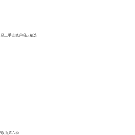
最易上手吉他弹唱超精选
行歌曲第六季