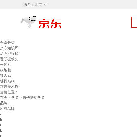
◇
送至：
北京
全部分类
京东知识库
品牌排行榜
普联摄像头
一体机
收纳包
键盘贴
键帽贴纸
京东美术馆
当前位置：
首页
>
学者
> 吉他谱初学者
品牌:
所有品牌
A
B
C
D
E