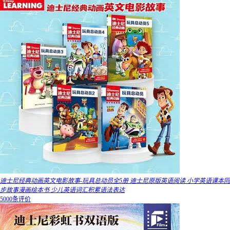
迪士尼经典动画英文电影故事-玩具总动员全5册 迪士尼原版英语阅读 小学英语课本同
步故事漫画绘本书 少儿英语词汇积累语法表达
5000条评价