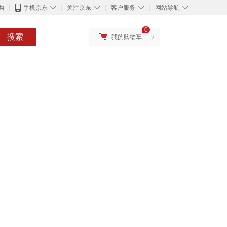
◇
◇
◇
◇
购
手机京东
关注京东
客户服务
网站导航
0
搜索
我的购物车
>