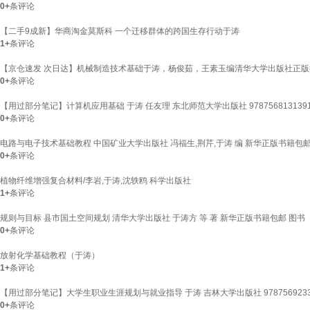
0+
条评论
【二手9成新】华商淘金莫斯科 一个迁移群体的跨国生存行动于涛
1+
条评论
【京仓速发 次日达】机械制造技术基础于涛，杨俊茹，王素玉编清华大学出版社正版
0+
条评论
【用过部分笔记】计算机应用基础 于涛 任友理 东北师范大学出版社 978756813139
0+
条评论
电路与电子技术基础教程 中国矿业大学出版社 冯福生,荆芹,于涛 编 新华正版书籍包邮
0+
条评论
植物纤维增强复合材料/李岩,于涛,沈轶鸥 科学出版社
1+
条评论
规则与目标 县市国土空间规划 清华大学出版社 于涛方 等 著 新华正版书籍包邮 图书
0+
条评论
放射化学基础教程（于涛）
1+
条评论
【用过部分笔记】大学生职业生涯规划与就业指导 于涛 吉林大学出版社 9787569233
0+
条评论