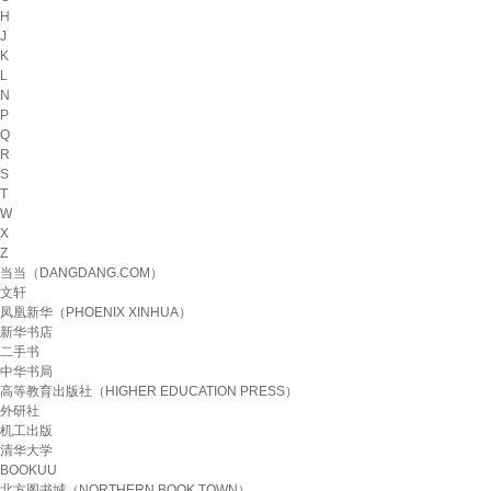
H
J
K
L
N
P
Q
R
S
T
W
X
Z
当当（DANGDANG.COM）
文轩
凤凰新华（PHOENIX XINHUA）
新华书店
二手书
中华书局
高等教育出版社（HIGHER EDUCATION PRESS）
外研社
机工出版
清华大学
BOOKUU
北方图书城（NORTHERN BOOK TOWN）