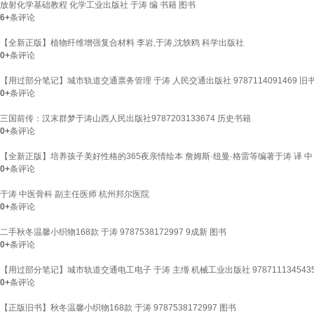
放射化学基础教程 化学工业出版社 于涛 编 书籍 图书
6+
条评论
【全新正版】植物纤维增强复合材料 李岩,于涛,沈轶鸥 科学出版社
0+
条评论
【用过部分笔记】城市轨道交通票务管理 于涛 人民交通出版社 9787114091469 旧
0+
条评论
三国前传：汉末群梦于涛山西人民出版社9787203133674 历史书籍
0+
条评论
【全新正版】培养孩子美好性格的365夜亲情绘本 詹姆斯·纽曼·格雷等编著于涛 译 中
0+
条评论
于涛 中医骨科 副主任医师 杭州邦尔医院
0+
条评论
二手秋冬温馨小织物168款 于涛 9787538172997 9成新 图书
0+
条评论
【用过部分笔记】城市轨道交通电工电子 于涛 主缗 机械工业出版社 978711134543
0+
条评论
【正版旧书】秋冬温馨小织物168款 于涛 9787538172997 图书