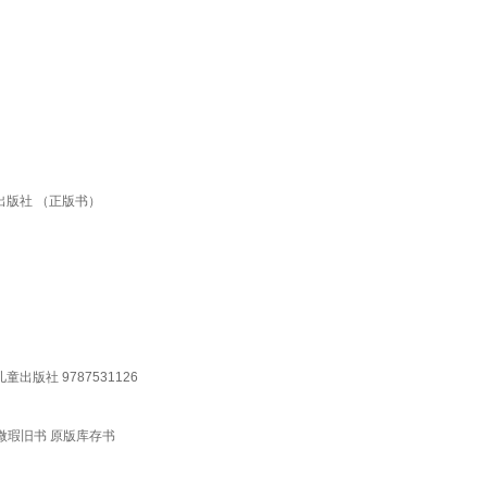
出版社 （正版书）
版社 9787531126
 微瑕旧书 原版库存书