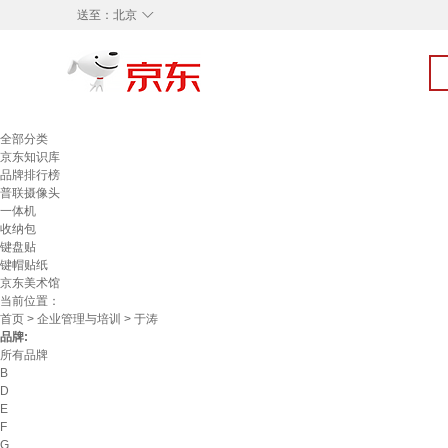
◇
送至：
北京
全部分类
京东知识库
品牌排行榜
普联摄像头
一体机
收纳包
键盘贴
键帽贴纸
京东美术馆
当前位置：
首页
>
企业管理与培训
> 于涛
品牌:
所有品牌
B
D
E
F
G