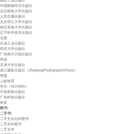
国防工业出版社
中国财政经济出版社
北京邮电大学出版社
人民交通出版社
北京理工大学出版社
南京东南大学出版社
辽宁科学技术出版社
兑絮
石油工业出版社
同济大学出版社
广东南方日报出版社
莘缤
天津大学出版社
浙江摄影出版社（ZhejiangPhotographicPress）
维霆
人邮体育
华为（HUAWEI）
中国质检出版社
广东科技出版社
更多
图书:
二手书:
二手文化社科图书
二手百科图书
二手文学