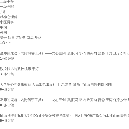
三级甲等
一级医院
儿科
精神心理科
中医骨科
中国
外国
综合
销量
评论数
新品
价格
1
/
3
<
>
巫师的咒语（内附解密工具）——龙心宝剑 [奥]托马斯·布热齐纳 曹淼 于涛 辽宁少年
1+
条评论
数控技术与数控机床 于涛
3+
条评论
大学生心理健康教育 人民邮电出版社 于涛,陈蕾 编 新华正版书籍包邮 图书
0+
条评论
巫师的咒语（内附解密工具）——龙心宝剑 [奥]托马斯·布热齐纳 曹淼 于涛 辽宁少年儿童出
0+
条评论
[正版图书] 油田化学剂(石油高等院校特色教材) 于涛//丁伟//曲广淼石油工业正品旧书
0+
条评论