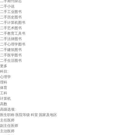
二手期刊杂志
二手小说
二手工业图书
二手历史图书
二手计算机图书
二手艺术图书
二手教育工具书
二手法律图书
二手心理学图书
二手建筑图书
二手医学图书
二手生活图书
更多
科目:
心理学
理科
体育
工科
计算机
高数
高级选项:
医生职称
医院等级
科室
国家及地区
主任医师
副主任医师
主治医师