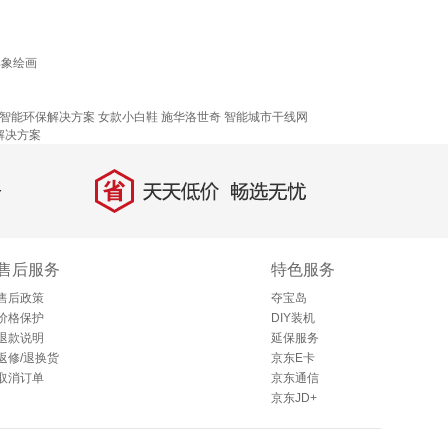
具象绘画
智能环保解决方案
女款小白鞋
施华洛世奇
智能城市干线网
解决方案
省
天天低价，畅选无忧
售后服务
特色服务
售后政策
夺宝岛
价格保护
DIY装机
退款说明
延保服务
返修/退换货
京东E卡
取消订单
京东通信
京东JD+