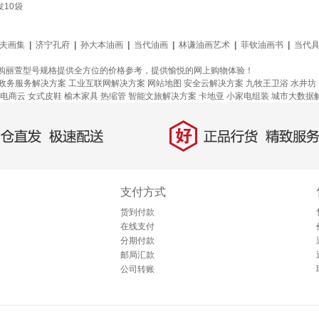
10袋
夫画集
|
济宁孔府
|
孙大本油画
|
当代油画
|
林谦油画艺术
|
菲钦油画书
|
当代
购丽萱型号规格提供全方位的价格参考，提供愉悦的网上购物体验！
+政务服务解决方案
工业互联网解决方案
网站地图
安全云解决方案
九牧王卫浴
水井坊
电商云
女式皮鞋
榆木家具
热缩管
智能文旅解决方案
卡地亚
小家电组装
城市大数据
好
直发，极速配送
正品行货，精致服务
支付方式
货到付款
在线支付
分期付款
邮局汇款
公司转账