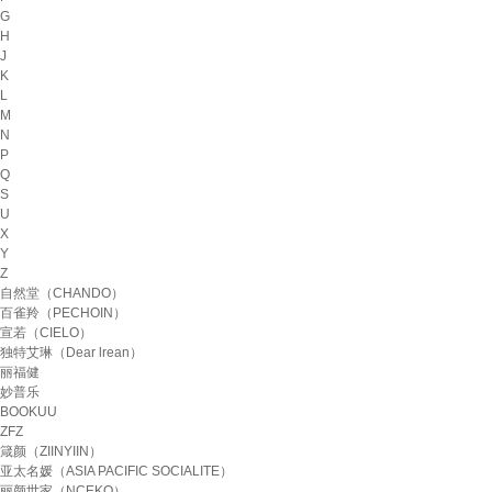
G
H
J
K
L
M
N
P
Q
S
U
X
Y
Z
自然堂（CHANDO）
百雀羚（PECHOIN）
宣若（CIELO）
独特艾琳（Dear lrean）
丽福健
妙普乐
BOOKUU
ZFZ
箴颜（ZIINYIIN）
亚太名媛（ASIA PACIFIC SOCIALITE）
丽颜世家（NCEKO）