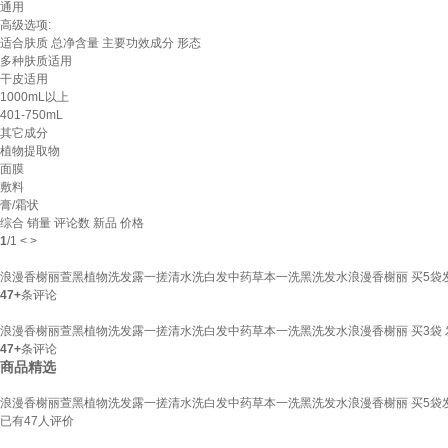
通用
高级选项:
适合肤质
总净含量
主要功效成分
形态
多种肤质适用
干皮适用
1000mL以上
401-750mL
其它成分
植物提取物
面膜
敷料
膏/霜状
综合
销量
评论数
新品
价格
1
/
1
<
>
浪漫香榭丽萱黑植物洗发露一搓清水洗白发中药草本一洗黑洗发水浪漫香榭丽 买5袋发
47+
条评论
浪漫香榭丽萱黑植物洗发露一搓清水洗白发中药草本一洗黑洗发水浪漫香榭丽 买3袋 发
47+
条评论
商品精选
浪漫香榭丽萱黑植物洗发露一搓清水洗白发中药草本一洗黑洗发水浪漫香榭丽 买5袋发
已有
47
人评价