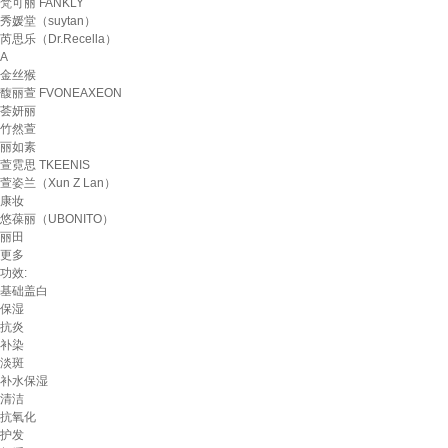
梵可丽 FANKLY
秀媛堂（suytan）
芮思乐（Dr.Recella）
A
金丝猴
馥丽萱 FVONEAXEON
荟妍丽
竹然萱
丽如素
萱霓思 TKEENIS
萱姿兰（Xun Z Lan）
康妆
悠葆丽（UBONITO）
丽田
更多
功效:
基础盖白
保湿
抗炎
补染
淡斑
补水保湿
清洁
抗氧化
护发