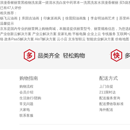
浪漫香榭丽萱黑植物洗发露一搓清水洗白发中药草本一洗黑洗发水浪漫香榭丽 买5袋发
已有
47
人评价
相关推荐：
杨飞云油画
|
库因吉油画
|
印象派画风
|
徐晨阳油画集
|
李金明油画艺术
|
苏里科
温馨提示
京东是国内专业的丽萱网上购物商城，本频道提供丽萱型号、丽萱规格信息，为您选
产业创新云解决方案
产业云解决方案
皇家礼炮
平板电脑
企业上云
专线服务
互联网
络
政务PaaS解决方案
AIoT解决方案
云小店
京东智联云
智能农业解决方案
价格地图
多
快
品类齐全，轻松购物
多仓
购物指南
配送方式
购物流程
上门自提
会员介绍
211限时达
生活旅行/团购
配送服务查询
常见问题
配送费收取标准
大家电
海外配送
联系客服