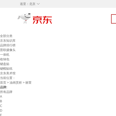
◇
送至：
北京
全部分类
京东知识库
品牌排行榜
普联摄像头
一体机
收纳包
键盘贴
键帽贴纸
京东美术馆
当前位置：
首页
>
油画赏析
> 丽萱
品牌:
所有品牌
A
B
C
D
F