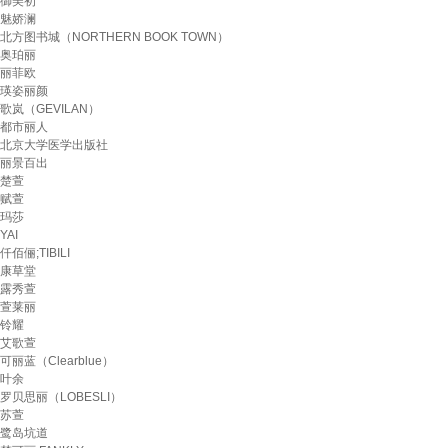
御美初
魅娇澜
北方图书城（NORTHERN BOOK TOWN）
奥珀丽
丽菲欧
瑛姿丽颜
歌岚（GEVILAN）
都市丽人
北京大学医学出版社
丽景百出
楚萱
赋萱
玛莎
YAI
仟佰俪;TIBILI
康草堂
露秀萱
萱莱丽
铃耀
艾歌萱
可丽蓝（Clearblue）
叶余
罗贝思丽（LOBESLI）
苏萱
鹭岛坑道