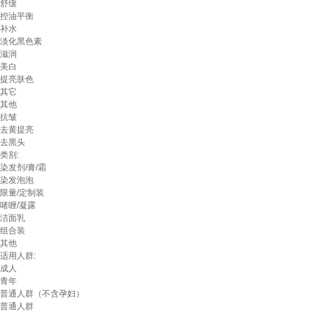
舒缓
控油平衡
补水
淡化黑色素
滋润
美白
提亮肤色
其它
其他
抗皱
去黄提亮
去黑头
类别:
染发剂/膏/霜
染发泡泡
限量/定制装
啫喱/凝露
洁面乳
组合装
其他
适用人群:
成人
青年
普通人群（不含孕妇）
普通人群