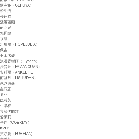
歌弗娅（GEFUYA）
爱生活
接运猫
魅姬丽颜
丽之泉
悠贝缇
京润
汇集丽（HOPEJULIA）
佩吉
亚太名媛
浪漫香榭丽（Elysees）
法曼萱（FAMANXUAN）
安科丽（ANKELIFE）
丽舒丹（LISHUDAN）
佩尔诗薇
鑫丽颜
遇丽
妮苛芙
中掌柜
宝龄优丽雅
爱茉莉
佳迷（COERMY）
KVOS
芙尔蔓（FUREMA）