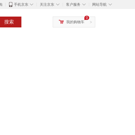
◇
◇
◇
◇
购
手机京东
关注京东
客户服务
网站导航
0
搜索
我的购物车
>