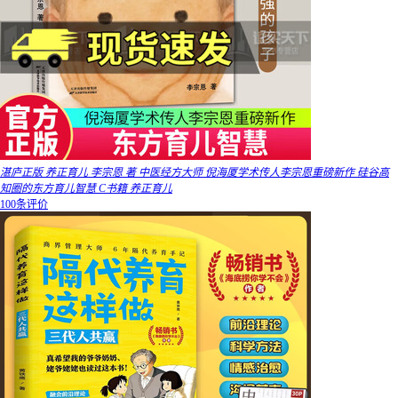
湛庐正版 养正育儿 李宗恩 著 中医经方大师 倪海厦学术传人李宗恩重磅新作 硅谷高
知圈的东方育儿智慧 C书籍 养正育儿
100条评价