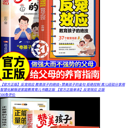
【官方正版】反宠效应 教育孩子的绝技+赞美孩子的金句 拒绝控制 育儿经验分享用
智慧化解叛逆家庭教育育儿书籍正版 【官方正版单本】反宠效应 正版
500条评价