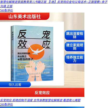
智慧化解叛逆家庭教育育儿书籍正版 【5册】反宠效应金句父母话术+正面管教+亲子
沟通 正版
500条评价
反宠效应 拒绝控制不溺爱 言传身教智慧化解叛逆 看透育儿难题
200条评价