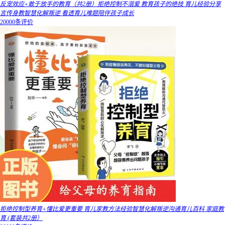
反宠效应+敢于放手的教育（共2册）拒绝控制不溺爱 教育孩子的绝技 育儿经验分享
言传身教智慧化解叛逆 看透育儿难题陪伴孩子成长
20000条评价
拒绝控制型养育+懂比爱更重要 育儿家教方法经验智慧化解叛逆沟通育儿百科 家庭教
育 (套装共2册）