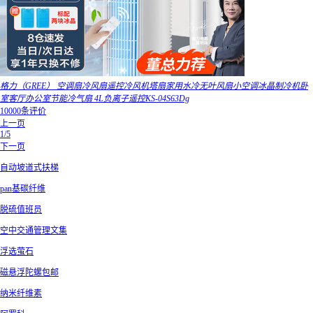
格力（GREE） 空调扇冷风扇遥控冷风机塔扇家用水冷无叶风扇小空调冰晶制冷机卧
室客厅办公室节能冷气扇 4L负离子遥控KS-04S63Dg
10000条评价
上一页
1/5
下一页
自动坡道式扶梯
pan基碳纤维
脱硫值班员
空中交通管理文集
浮选萤石
磁悬浮陀螺包邮
纳米纤维素