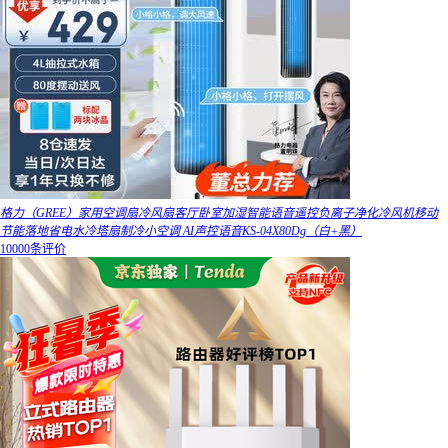
格力（GREE）家用空调扇冷风扇客厅卧室加湿智能语音遥控负离子净化冷风机移动
节能落地省电水冷塔扇制冷小空调 AI声控语音KS-04X80Dg（白+黑）
10000条评价