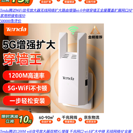
Tenda腾达WiFi信号放大器无线网络扩大路由增强wi-fi中继穿墙王全屋覆盖扩展网口AP
家用桥接有线A9
500000条评价
Tenda腾达1200M wifi信号放大器双频5G增强 千兆网口 wi-fi扩大中继 无线网络AP全屋