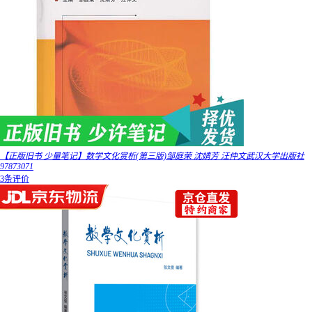
【正版旧书 少量笔记】数学文化赏析(第三版)邹庭荣 沈婧芳 汪仲文武汉大学出版社
97873071
3条评价