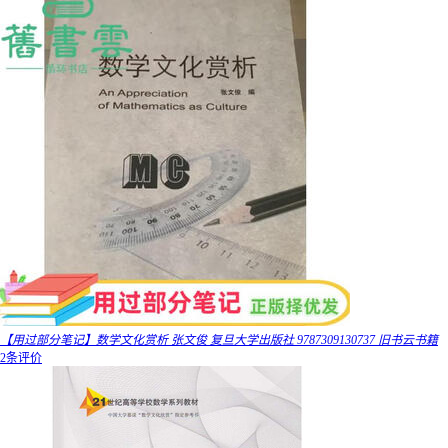
【用过部分笔记】数学文化赏析 张文俊 复旦大学出版社 9787309130737 旧书云书籍
2条评价