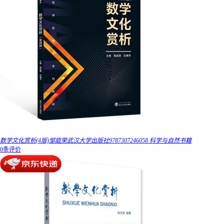
数学文化赏析(4版)邹庭荣武汉大学出版社9787307246058 科学与自然书籍
0条评价