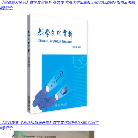
【用过部分笔记】数学文化赏析 张文俊 北京大学出版社 9787301329689 旧书云书籍
4条评价
【京仓发货 全新正版急速开票】数学文化赏析97873013296**
0条评价