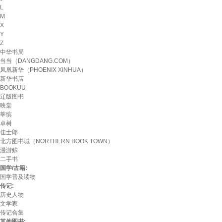
L
M
X
Y
Z
中华书局
当当（DANGDANG.COM）
凤凰新华（PHOENIX XINHUA）
新华书店
BOOKUU
辽版图书
映棠
莘缤
卓树
佳士郎
北方图书城（NORTHERN BOOK TOWN）
漫游鲸
二手书
国学/古籍:
国学普及读物
传记:
历史人物
文学家
传记合集
其他图书: