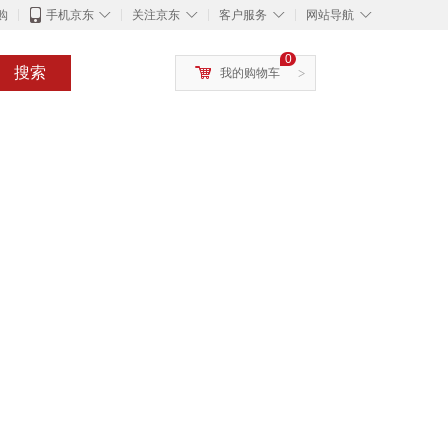
◇
◇
◇
◇
购
手机京东
关注京东
客户服务
网站导航
0
搜索
我的购物车
>