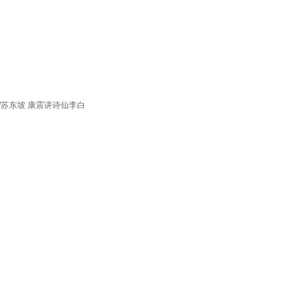
甫/苏东坡 康震讲诗仙李白