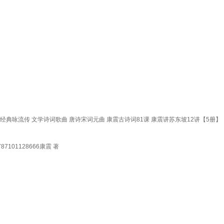
经典咏流传 文学诗词歌曲 唐诗宋词元曲 康震古诗词81课 康震讲苏东坡12讲【5册】
101128666康震 著