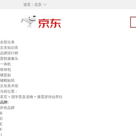
◇
送至：
北京
全部分类
京东知识库
品牌排行榜
普联摄像头
一体机
收纳包
键盘贴
键帽贴纸
京东美术馆
当前位置：
首页
>
国学普及读物
> 康震讲诗仙李白
品牌:
所有品牌
B
D
E
F
J