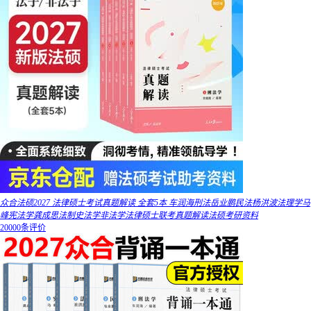
众合法硕2027 法律硕士考试真题解读 全套5本 车润海刑法岳业鹏民法杨洪波法理学马
峰宪法学龚成思法制史法学非法学法律硕士联考真题解读法硕考研资料
20000条评价