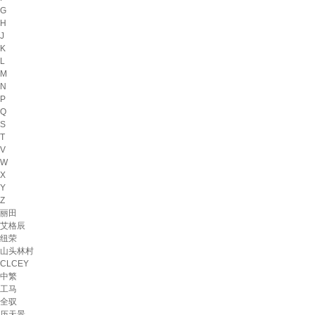
G
H
J
K
L
M
N
P
Q
S
T
V
W
X
Y
Z
丽田
艾格辰
纽荣
山头林村
CLCEY
中繁
工马
全驭
历天景