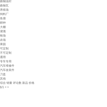
曲轴油封
曲轴瓦
养殖场
饲料厂
鱼塘
耕种
大棚
灌溉
牧场
农场
果园
可定制
不可定制
通用
专车专用
汽车维修件
汽车改装件
刀盘
其他
综合
销量
评论数
新品
价格
1
/
1
<
>