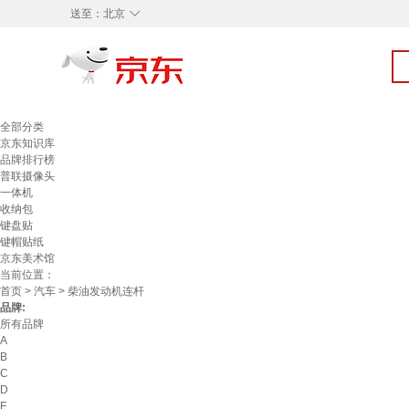
◇
送至：
北京
全部分类
京东知识库
品牌排行榜
普联摄像头
一体机
收纳包
键盘贴
键帽贴纸
京东美术馆
当前位置：
首页
>
汽车
> 柴油发动机连杆
品牌:
所有品牌
A
B
C
D
F