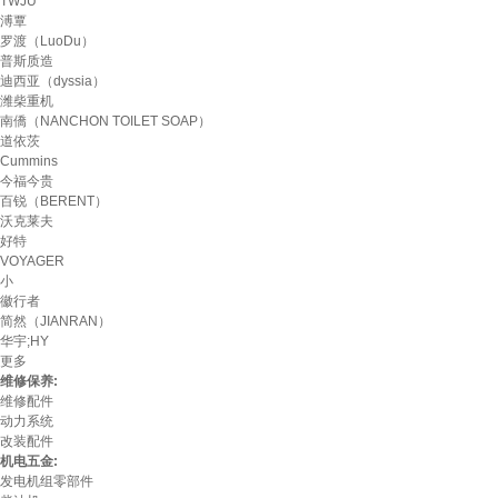
TWJU
溥覃
罗渡（LuoDu）
普斯质造
迪西亚（dyssia）
潍柴重机
南僑（NANCHON TOILET SOAP）
道依茨
Cummins
今福今贵
百锐（BERENT）
沃克莱夫
好特
VOYAGER
小
徽行者
简然（JIANRAN）
华宇;HY
更多
维修保养:
维修配件
动力系统
改装配件
机电五金:
发电机组零部件