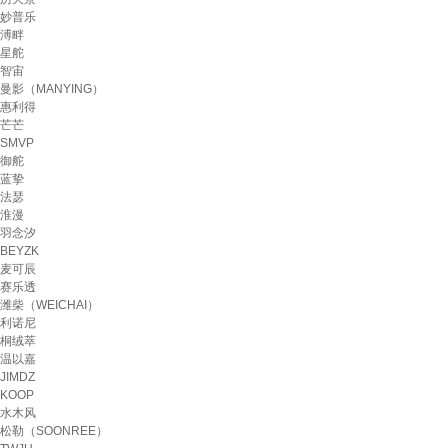
妙普乐
溥畔
星舵
智宙
曼影（MANYING）
惠利得
芒芒
SMVP
御舵
蓝挚
法瑟
淮漫
羽念汐
BEYZK
麦可辰
赛乐透
潍柴（WEICHAI）
利诺尼
桐绒萃
温以嘉
JIMDZ
KOOP
水木风
松勒（SOONREE）