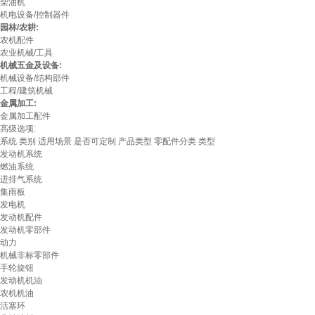
柴油机
机电设备/控制器件
园林/农耕:
农机配件
农业机械/工具
机械五金及设备:
机械设备/结构部件
工程/建筑机械
金属加工:
金属加工配件
高级选项:
系统
类别
适用场景
是否可定制
产品类型
零配件分类
类型
发动机系统
燃油系统
进排气系统
集雨板
发电机
发动机配件
发动机零部件
动力
机械非标零部件
手轮旋钮
发动机机油
农机机油
活塞环