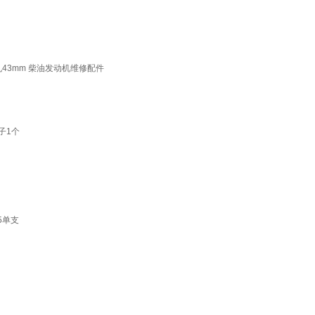
孔43mm 柴油发动机维修配件
子1个
5单支