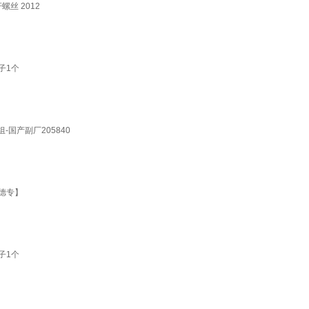
丝 2012
子1个
组-国产副厂205840
【德专】
子1个