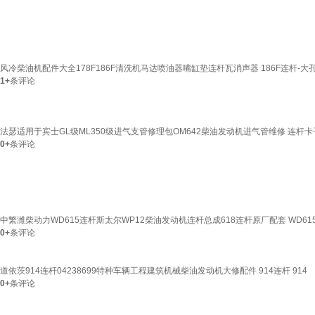
风冷柴油机配件大全178F186F清洗机马达喷油器嘴缸垫连杆瓦消声器 186F连杆-大
1+
条评论
法瑟适用于宾士GL级ML350级进气支管修理包OM642柴油发动机进气管维修 连杆卡
0+
条评论
中繁潍柴动力WD615连杆斯太尔WP12柴油发动机连杆总成618连杆原厂配套 WD61
0+
条评论
道依茨914连杆04238699特种车辆工程建筑机械柴油发动机大修配件 914连杆 914
0+
条评论