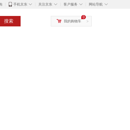
◇
◇
◇
◇
购
手机京东
关注京东
客户服务
网站导航
0
搜索
我的购物车
>